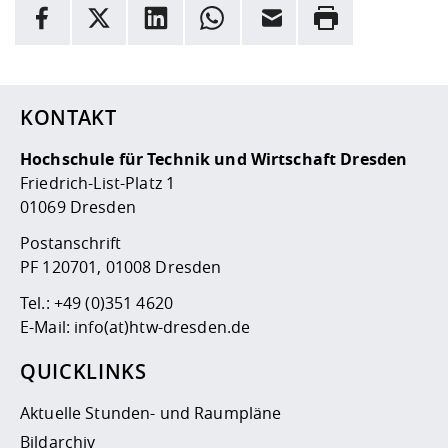
INFORMATION
Facebook
X
LinkedIn
Whatsapp
E-Mail
Drucken
Hier stehen weitere Informationen und ein Link zur
Date
KONTAKT
Hochschule für Technik und Wirtschaft Dresden
Friedrich-List-Platz 1
01069 Dresden
Postanschrift
PF 120701, 01008 Dresden
Tel.:
+49 (0)351 4620
E-Mail:
info(at)htw-dresden.de
QUICKLINKS
Aktuelle Stunden- und Raumpläne
Bildarchiv