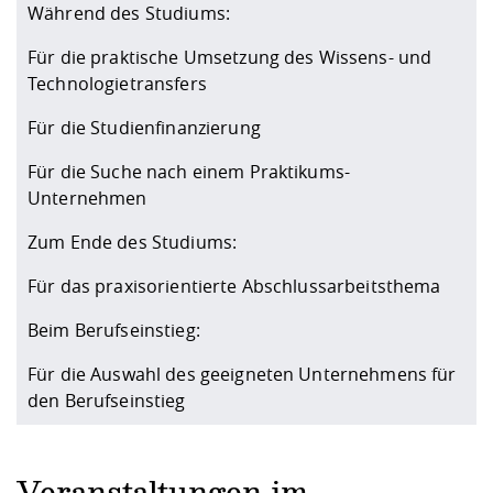
Kompetenz
Während des Studiums:
Chancengleichheit
Informatik/Mathematik
Unternehmen
Vorbereitung auf das Studium
Studien- und
Studieren in besonderen
Forschungszentrum ZAFT
FIS -
Prototyping und LabX
Kontakt & Beratung
Gremien und Vertretungen
Studiengangentwicklung
Formulare und Dokumente
Für die praktische Umsetzung des Wissens- und
Prüfungsordnungen
Lebenslagen oder Notlagen
Lehren, Forschen und
Forschungsinformationsystem
Technologietransfers
Hochschulgesundheit
Landbau/Umwelt/Chemie
Beschaffungsvorhaben
Weiterbilden im Ausland
Checkliste zum Studienstart
Gründung und Startup Service
Für die Studienfinanzierung
Studienbegleitung Mathematik
Beratungsangebote des
Wissenschaftliche Praxis
Klimaschutz & Nachhaltigkeit
Maschinenbau
Für die Suche nach einem Praktikums-
und Physik
Studentenwerk Dresden
Formulare und Dokumente
Kooperationen und Netzwerke
Unternehmen
Förderverein
Wirtschaftswissenschaften
Zum Ende des Studiums:
Digitales Lernen und KI
Angebote der Agentur für
Internationale Tage
Arbeit
Für das praxisorientierte Abschlussarbeitsthema
Qualifizierungsangebote und
Beim Berufseinstieg:
Fremdsprachen
Für die Auswahl des geeigneten Unternehmens für
den Berufseinstieg
Jobs, Praktika, Diplomarbeiten