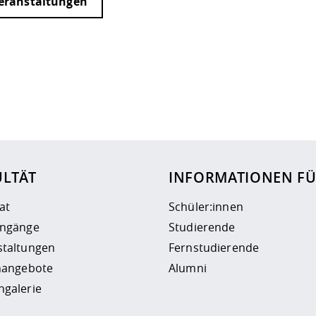
Veranstaltungen
ur
Datenschutzseite
.
ULTÄT
INFORMATIONEN F
at
Schüler:innen
engänge
Studierende
staltungen
Fernstudierende
enangebote
Alumni
ngalerie