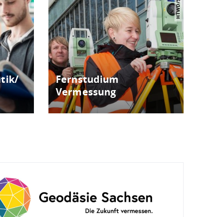
HTWD/Sebb
tik/
Fernstudium
Vermessung