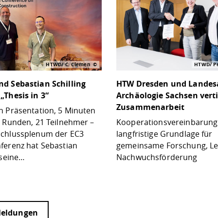
HTWD/ C. Clemen
HTWD/ Pe
d Sebastian Schilling
HTW Dresden und Landes
„Thesis in 3“
Archäologie Sachsen vert
Zusammenarbeit
n Präsentation, 5 Minuten
2 Runden, 21 Teilnehmer –
Kooperationsvereinbarung 
chlussplenum der EC3
langfristige Grundlage für
ferenz hat Sebastian
gemeinsame Forschung, L
 seine…
Nachwuchsförderung
Meldungen