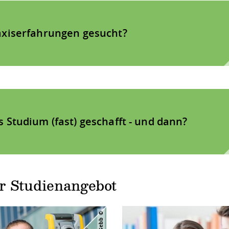
axiserfahrungen gesucht?
 Studium (fast) geschafft - und dann?
r Studienangebot