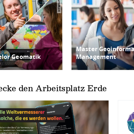
HTWD/Sebb
Master Geoinforma
elor Geomatik
Management
ecke den Arbeitsplatz Erde