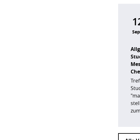
1
Sep
All
Stu
Mes
Che
Tre
Stu
"ma
stel
zum