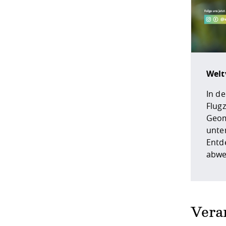
Welt
In d
Flugz
Geom
unte
Entde
abwe
Vera