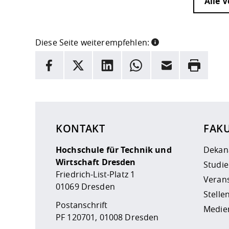
Alle 
Diese Seite weiterempfehlen:
INFORMATION
Facebook
X
LinkedIn
Whatsapp
E-Mail
Drucken
Hier stehen weitere Informationen und ein Link z
KONTAKT
FAK
Hochschule für Technik und
Dekan
Wirtschaft Dresden
Studi
Friedrich-List-Platz 1
Veran
01069 Dresden
Stell
Postanschrift
Medie
PF 120701, 01008 Dresden