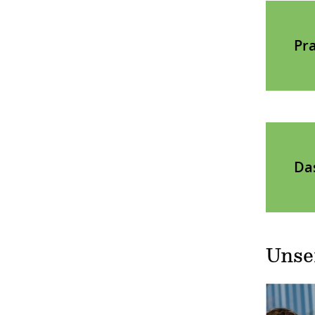
Pr
Das
Unse