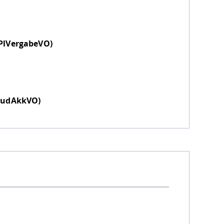
PlVergabeVO)
StudAkkVO)