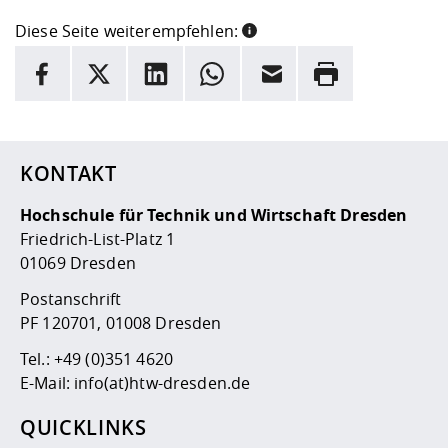
Diese Seite weiterempfehlen:
INFORMATION
Facebook
X
LinkedIn
Whatsapp
E-Mail
Drucken
Hier stehen weitere Informationen und ein Link zur
Date
KONTAKT
Hochschule für Technik und Wirtschaft Dresden
Friedrich-List-Platz 1
01069 Dresden
Postanschrift
PF 120701, 01008 Dresden
Tel.:
+49 (0)351 4620
E-Mail:
info(at)htw-dresden.de
QUICKLINKS