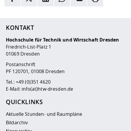
Hier stehen weitere Informationen und ein Link zur
Date
KONTAKT
Hochschule für Technik und Wirtschaft Dresden
Friedrich-List-Platz 1
01069 Dresden
Postanschrift
PF 120701, 01008 Dresden
Tel.:
+49 (0)351 4620
E-Mail:
info(at)htw-dresden.de
QUICKLINKS
Aktuelle Stunden- und Raumpläne
Bildarchiv