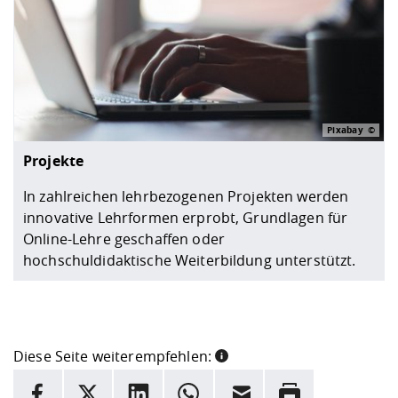
Pixabay
Projekte
In zahlreichen lehrbezogenen Projekten werden
innovative Lehrformen erprobt, Grundlagen für
Online-Lehre geschaffen oder
hochschuldidaktische Weiterbildung unterstützt.
Diese Seite weiterempfehlen:
INFORMATION
Facebook
X
LinkedIn
Whatsapp
E-Mail
Drucken