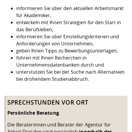
Kompetenz
Chancengleichheit
Informatik/Mathematik
Unternehmen
informieren Sie über den aktuellen Arbeitsmarkt
Vorbereitung auf das Studium
Studien- und
Forschungszentrum ZAFT
FIS -
Prototyping und LabX
Kontakt & Beratung
Gremien und Vertretungen
Studiengangentwicklung
Formulare und Dokumente
für Akademiker,
Prüfungsordnungen
Lehren, Forschen und
Forschungsinformationsystem
entwickeln mit Ihnen Strategien für den Start in
Hochschulgesundheit
Landbau/Umwelt/Chemie
Beschaffungsvorhaben
Weiterbilden im Ausland
das Berufsleben,
Checkliste zum Studienstart
Gründung und Startup Service
informieren Sie über Einstellungskriterien und
Studienbegleitung Mathematik
Wissenschaftliche Praxis
Anforderungen von Unternehmen,
Klimaschutz & Nachhaltigkeit
Maschinenbau
und Physik
Formulare und Dokumente
geben Ihnen Tipps zu Bewerbungsunterlagen,
Kooperationen und Netzwerke
führen mit Ihnen Recherchen in
Förderverein
Wirtschaftswissenschaften
Unternehmensdatenbanken durch und
Digitales Lernen und KI
Internationale Tage
unterstützen Sie bei der Suche nach Alternativen
bei drohendem Studienabbruch.
Qualifizierungsangebote und
Fremdsprachen
SPRECHSTUNDEN VOR ORT
Jobs, Praktika, Diplomarbeiten
Persönliche Beratung
Die Beraterinnen und Berater der Agentur für
Arbeit Dresden sind persönlich
innerhalb der