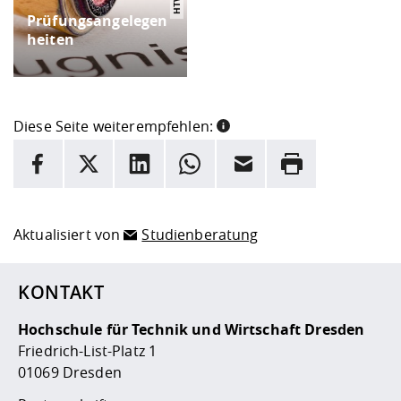
Prüfungsangelegen
heiten
Diese Seite weiterempfehlen:
INFORMATION
Facebook
X
LinkedIn
Whatsapp
E-Mail
Drucken
Hier stehen weitere Informationen und ein Link zur
Date
Aktualisiert von
Studienberatung
KONTAKT
Hochschule für Technik und Wirtschaft Dresden
Friedrich-List-Platz 1
01069 Dresden