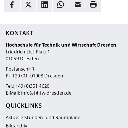
Facebook
X
LinkedIn
Whatsapp
E-Mail
Drucken
Hier stehen weitere Informationen und ein Link zur
Date
KONTAKT
Hochschule für Technik und Wirtschaft Dresden
Friedrich-List-Platz 1
01069 Dresden
Postanschrift
PF 120701, 01008 Dresden
Tel.:
+49 (0)351 4620
E-Mail:
info(at)htw-dresden.de
QUICKLINKS
Aktuelle Stunden- und Raumpläne
Bildarchiv