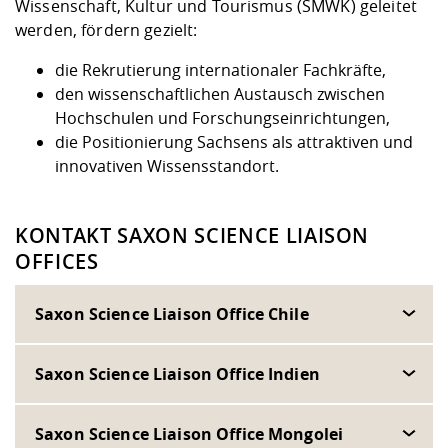
Kompetenz
Wissenschaft, Kultur und Tourismus (SMWK) geleitet
Chancengleichheit
Informatik/Mathematik
Unternehmen
werden, fördern gezielt:
Vorbereitung auf das Studium
Studien- und
Studieren in besonderen
Forschungszentrum ZAFT
FIS -
Prototyping und LabX
Kontakt & Beratung
Gremien und Vertretungen
Studiengangentwicklung
Formulare und Dokumente
Prüfungsordnungen
Lebenslagen oder Notlagen
Lehren, Forschen und
Forschungsinformationsystem
die Rekrutierung internationaler Fachkräfte,
Hochschulgesundheit
Landbau/Umwelt/Chemie
Beschaffungsvorhaben
Weiterbilden im Ausland
den wissenschaftlichen Austausch zwischen
Checkliste zum Studienstart
Gründung und Startup Service
Hochschulen und Forschungseinrichtungen,
Studienbegleitung Mathematik
Beratungsangebote des
Wissenschaftliche Praxis
die Positionierung Sachsens als attraktiven und
Klimaschutz & Nachhaltigkeit
Maschinenbau
und Physik
Studentenwerk Dresden
Formulare und Dokumente
innovativen Wissensstandort.
Kooperationen und Netzwerke
Förderverein
Wirtschaftswissenschaften
Digitales Lernen und KI
Angebote der Agentur für
Internationale Tage
KONTAKT SAXON SCIENCE LIAISON
Arbeit
OFFICES
Qualifizierungsangebote und
Fremdsprachen
Saxon Science Liaison Office Chile
Saxon Science Liaison Office Indien
Jobs, Praktika, Diplomarbeiten
Saxon Science Liaison Office Mongolei