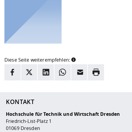
Diese Seite weiterempfehlen:
INFORMATION
Facebook
X
LinkedIn
Whatsapp
E-Mail
Drucken
Hier stehen weitere Informationen und ein Link zur
Date
KONTAKT
Hochschule für Technik und Wirtschaft Dresden
Friedrich-List-Platz 1
01069 Dresden