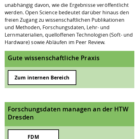
Kompetenz
unabhängig davon, wie die Ergebnisse veröffentlicht
Chancengleichheit
Informatik/Mathematik
Unternehmen
werden. Open Science bedeutet darüber hinaus den
Vorbereitung auf das Studium
Studien- und
Studieren in besonderen
Forschungszentrum ZAFT
Prototyping und LabX
Kontakt & Beratung
Gremien und Vertretungen
Studiengangentwicklung
Formulare und Dokumente
freien Zugang zu wissenschaftlichen Publikationen
Prüfungsordnungen
Lebenslagen oder Notlagen
Lehren, Forschen und
Hochschulgesundheit
Landbau/Umwelt/Chemie
Beschaffungsvorhaben
und Methoden, Forschungsdaten, Lehr- und
Weiterbilden im Ausland
Checkliste zum Studienstart
Gründung und Startup Service
Lernmaterialien, quelloffenen Technologien (Soft- und
Studienbegleitung Mathematik
Beratungsangebote des
Hardware) sowie Abläufen im Peer Review.
Klimaschutz & Nachhaltigkeit
Maschinenbau
und Physik
Studentenwerk Dresden
Formulare und Dokumente
Kooperationen und Netzwerke
Gute wissenschaftliche Praxis
Förderverein
Wirtschaftswissenschaften
Digitales Lernen und KI
Angebote der Agentur für
Internationale Tage
Arbeit
Zum internen Bereich
Qualifizierungsangebote und
Fremdsprachen
Forschungsdaten managen an der HTW
Dresden
Jobs, Praktika, Diplomarbeiten
FDM