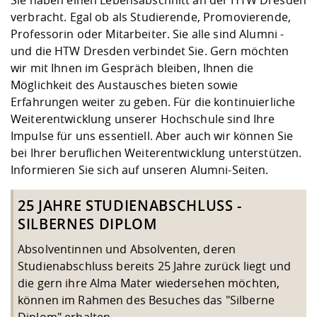
Kompetenz
Chancengleichheit
Informatik/Mathematik
Unternehmen
verbracht. Egal ob als Studierende, Promovierende,
Vorbereitung auf das Studium
Studien- und
Studieren in besonderen
Forschungszentrum ZAFT
FIS -
Prototyping und LabX
Kontakt & Beratung
Gremien und Vertretungen
Studiengangentwicklung
Professorin oder Mitarbeiter. Sie alle sind Alumni -
Formulare und Dokumente
Prüfungsordnungen
Lebenslagen oder Notlagen
Lehren, Forschen und
Forschungsinformationsystem
und die HTW Dresden verbindet Sie. Gern möchten
Hochschulgesundheit
Landbau/Umwelt/Chemie
Beschaffungsvorhaben
Weiterbilden im Ausland
wir mit Ihnen im Gespräch bleiben, Ihnen die
Checkliste zum Studienstart
Gründung und Startup Service
Möglichkeit des Austausches bieten sowie
Studienbegleitung Mathematik
Beratungsangebote des
Wissenschaftliche Praxis
Erfahrungen weiter zu geben. Für die kontinuierliche
Klimaschutz & Nachhaltigkeit
Maschinenbau
und Physik
Studentenwerk Dresden
Formulare und Dokumente
Weiterentwicklung unserer Hochschule sind Ihre
Kooperationen und Netzwerke
Impulse für uns essentiell. Aber auch wir können Sie
Förderverein
Wirtschaftswissenschaften
bei Ihrer beruflichen Weiterentwicklung unterstützen.
Digitales Lernen und KI
Angebote der Agentur für
Internationale Tage
Informieren Sie sich auf unseren Alumni-Seiten.
Arbeit
Qualifizierungsangebote und
25 JAHRE STUDIENABSCHLUSS -
Fremdsprachen
SILBERNES DIPLOM
Absolventinnen und Absolventen, deren
Studienabschluss bereits 25 Jahre zurück liegt und
Jobs, Praktika, Diplomarbeiten
die gern ihre Alma Mater wiedersehen möchten,
können im Rahmen des Besuches das "Silberne
Diplom" erhalten.