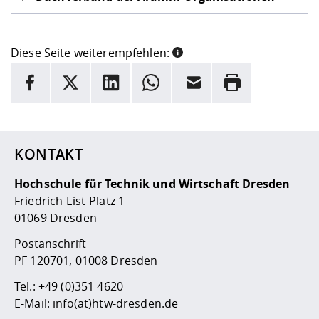
Diese Seite weiterempfehlen:
INFORMATION
Facebook
X
LinkedIn
Whatsapp
E-Mail
Drucken
Hier stehen weitere Informationen und ein Link zur
Date
KONTAKT
Hochschule für Technik und Wirtschaft Dresden
Friedrich-List-Platz 1
01069 Dresden
Postanschrift
PF 120701, 01008 Dresden
Tel.:
+49 (0)351 4620
E-Mail:
info(at)htw-dresden.de