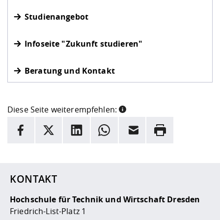
Studienangebot
Infoseite "Zukunft studieren"
Beratung und Kontakt
Diese Seite weiterempfehlen:
INFORMATION
Facebook
X
LinkedIn
Whatsapp
E-Mail
Drucken
Hier stehen weitere Informationen und ein Link zur
Date
KONTAKT
Hochschule für Technik und Wirtschaft Dresden
Friedrich-List-Platz 1