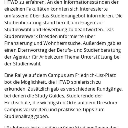
Kompetenz
HTWD zu erfahren. An den Informationsständen der
Career Service
Angebote für
Chancengleichhe
Informatik/Math
Unternehmen
einzelnen Fakultäten konnten sich Interessierte
Vorbereitung auf
Studien- und
Studieren in be
Forschungszent
FIS -
Prototyping und
Kontakt & Berat
Gremien und Ver
Studiengangentw
Formulare und 
umfassend über das Studienangebot informieren. Die
Prüfungsordnun
Lebenslagen ode
Lehren, Forsche
Forschungsinfor
Studienberatung stand bereit, um Fragen zur
Kontakt und Anfahrt
Hochschulgesund
Landbau/Umwelt
Beschaffungsvor
Weiterbilden im 
Studienwahl und Bewerbung zu beantworten. Das
Checkliste zum S
Gründung und St
Studentenwerk Dresden informierte über
Studienbegleitu
Beratungsangebo
Wissenschaftlich
Qualitätssicherung
Klimaschutz & Na
Maschinenbau
Finanzierung und Wohnheimsuche. Außerdem gab es
und Physik
Studentenwerk 
Formulare und 
Kooperationen u
einen Elternvortrag der Berufs- und Studienberatung
der Agentur für Arbeit zum Thema Unterstützung bei
Förderverein
Wirtschaftswisse
Digitales Lernen 
Angebote der Age
Internationale T
der Studienwahl.
Arbeit
Eine Rallye auf dem Campus am Friedrich-List-Platz
bot die Möglichkeit, die HTWD spielerisch zu
Qualifizierungsa
erkunden. Zusätzlich gab es verschiedene Rundgänge,
Fremdsprachen
bei denen die Study Guides, Studierende der
Hochschule, die wichtigsten Orte auf dem Dresdner
Jobs, Praktika, D
Campus vorstellten und praktische Tipps zum
Studienalltag gaben.
Für Interessierte an den grünen Studiengängen der