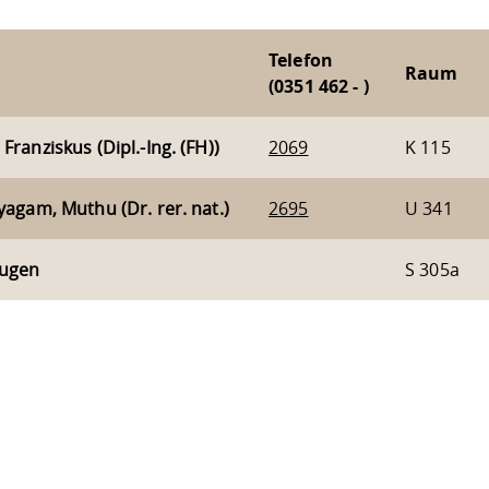
Telefon
Raum
(0351 462 - )
Franziskus (Dipl.-Ing. (FH))
2069
K 115
yagam, Muthu (Dr. rer. nat.)
2695
U 341
Eugen
S 305a
ur
Datenschutzseite
.