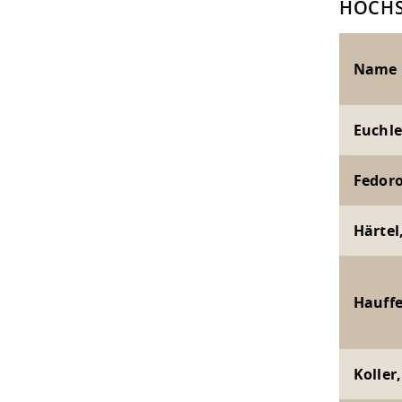
HOCH
Name
Euchle
Fedorow
Härtel
Hauffe
Koller,