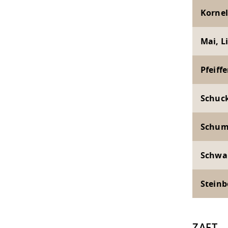
Korneli
Mai, L
Pfeiffe
Schuck
Schum
Schwar
Steinbe
ZAFT