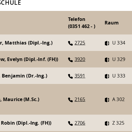
SCHULE
Telefon
Raum
(0351 462 - )
r, Matthias (Dipl.-Ing.)
2725
U 334
, Evelyn (Dipl.-Inf. (FH))
3920
U 329
, Benjamin (Dr.-Ing.)
3591
U 333
, Maurice (M.Sc.)
2165
A 302
 Robin (Dipl.-Ing. (FH))
2706
Z 325