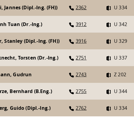
, Jannes (Dipl.-Ing. (FH))
2362
U 334
inh Tuan (Dr.-Ing.)
3912
U 342
r, Stanley (Dipl.-Ing. (FH))
3916
U 329
necht, Torsten (Dr.-Ing.)
2751
U 337
ann, Gudrun
2743
Z 202
ze, Bernhard (B.Eng.)
2755
U 344
rg, Guido (Dipl.-Ing.)
2762
U 334