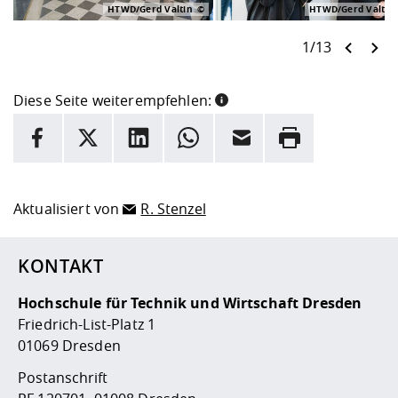
HTWD/Gerd Valtin
HTWD/Gerd Valtin
1/13
Diese Seite weiterempfehlen:
INFORMATION
Facebook
X
LinkedIn
Whatsapp
E-Mail
Drucken
Hier stehen weitere Informationen und ein Link zur
Date
Aktualisiert von
R. Stenzel
KONTAKT
Hochschule für Technik und Wirtschaft Dresden
Friedrich-List-Platz 1
01069 Dresden
Postanschrift