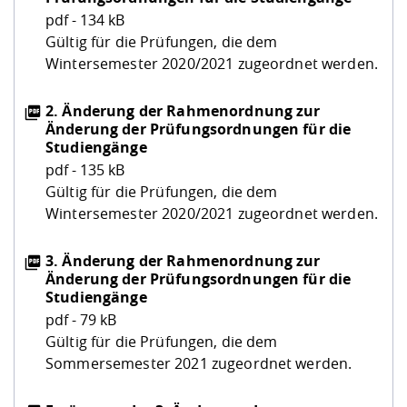
Kompetenz
Career Service
Angebote für
Chancengleichhe
Informatik/Math
Unternehmen
pdf - 134 kB
Vorbereitung auf
Studien- und
Studieren in be
Forschungszent
FIS -
Prototyping und
Kontakt & Berat
Gremien und Ver
Studiengangentw
Gültig für die Prüfungen, die dem
Formulare und 
Prüfungsordnun
Lebenslagen ode
Lehren, Forsche
Forschungsinfor
Wintersemester 2020/2021 zugeordnet werden.
Kontakt und Anfahrt
Hochschulgesund
Landbau/Umwelt
Beschaffungsvor
Weiterbilden im 
Checkliste zum S
Gründung und St
2. Änderung der Rahmenordnung zur
Studienbegleitu
Beratungsangebo
Wissenschaftlich
Änderung der Prüfungsordnungen für die
Qualitätssicherung
Klimaschutz & Na
Maschinenbau
und Physik
Studentenwerk 
Formulare und 
Studiengänge
Kooperationen u
pdf - 135 kB
Gültig für die Prüfungen, die dem
Förderverein
Wirtschaftswisse
Digitales Lernen 
Angebote der Age
Internationale T
Wintersemester 2020/2021 zugeordnet werden.
Arbeit
3. Änderung der Rahmenordnung zur
Qualifizierungsa
Änderung der Prüfungsordnungen für die
Fremdsprachen
Studiengänge
pdf - 79 kB
Gültig für die Prüfungen, die dem
Jobs, Praktika, D
Sommersemester 2021 zugeordnet werden.