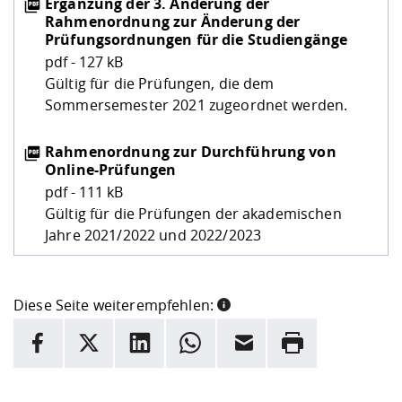
Ergänzung der 3. Änderung der
Rahmenordnung zur Änderung der
Prüfungsordnungen für die Studiengänge
pdf - 127 kB
Gültig für die Prüfungen, die dem
Sommersemester 2021 zugeordnet werden.
Rahmenordnung zur Durchführung von
Online-Prüfungen
pdf - 111 kB
Gültig für die Prüfungen der akademischen
Jahre 2021/2022 und 2022/2023
Diese Seite weiterempfehlen:
INFORMATION
Facebook
X
LinkedIn
Whatsapp
E-Mail
Drucken
Hier stehen weitere Informationen und ein Link zur
Date