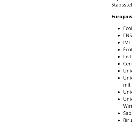
Stabsstel
Europäis
Eco
ENS
IMT
Éco
Inst
Cent
Univ
Uni
mit
Uni
Univ
Wir
Saba
Biru