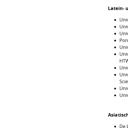
Latein- 
Uni
Uni
Uni
Pont
Uni
Uni
HTW
Uni
Univ
Sci
Uni
Uni
Asiatisc
De L