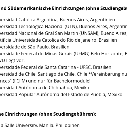
und Südamerikanische Einrichtungen (ohne Studiengeb
versidad Catolica Argentina, Buenos Aires, Argentinien
versidad Tecnologica Nacional (UTN), Buenos Aires, Argenti
versidad Nacional de Gral San Martin (UNSAM), Bueno Aires,
ificia Universidade Catolica do Rio de Janeiro, Brasilien
versidade de São Paulo, Brasilien
versidade Federal do Minas Gerais (UFMG) Belo Horizonte, B
D liegt vor.
versidade Federal de Santa Catarina - UFSC, Brasilien
ersidad de Chile, Santiago de Chile, Chile
*Vereinbarung nur
ences” (FCFM) und nur für Bachelormodule!
versidad Autónoma de Chihuahua, Mexiko
versidad Popular Autónoma del Estado de Puebla, Mexiko
he Einrichtungen (ohne Studiengebühren):
a Salle University, Manila, Philippinen