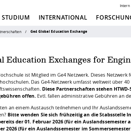
Intern
STUDIUM
INTERNATIONAL
FORSCHUNG
Ge4 Global Education Exchange
tnerschaften
al Education Exchanges for Engi
ochschule ist Mitglied im
Ge4 Netzwerk
. Dieses Netzwerk 
shochschulen. Das Ge4-Netzwerk umfasst weltweit über 40
ftswissenschaften.
Diese Partnerschaften stehen HTWD-
gebühren offen.
Evtl. fallen administrative Gebühren an 
ten an einem Austausch teilnehmen und Ihr Auslandsseme
en?
Bitte wenden Sie sich frühzeitig an die Stabsstelle 
bereits der 01. Februar 2026 (für ein Auslandssemester 
r 2026 (für ein Auslandssemester im Sommersemester 