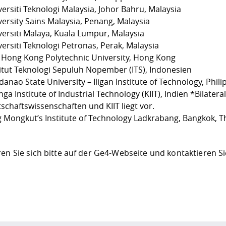
ersiti Teknologi Malaysia, Johor Bahru, Malaysia
versity Sains Malaysia, Penang, Malaysia
versiti Malaya, Kuala Lumpur, Malaysia
ersiti Teknologi Petronas, Perak, Malaysia
 Hong Kong Polytechnic University, Hong Kong
titut Teknologi Sepuluh Nopember (ITS), Indonesien
anao State University – Iligan Institute of Technology, Phil
nga Institute of Industrial Technology (KIIT), Indien
*Bilatera
schaftswissenschaften und KIIT liegt vor.
g Mongkut’s Institute of Technology Ladkrabang, Bangkok, T
en Sie sich bitte auf der
Ge4-Webseite
und kontaktieren Si
ur
Datenschutzseite
.