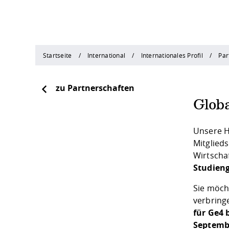
Startseite
International
Internationales Profil
Par
zu Partnerschaften
Glob
Unsere H
Mitglied
Wirtscha
Studien
Sie möch
verbring
für Ge4 
Septembe