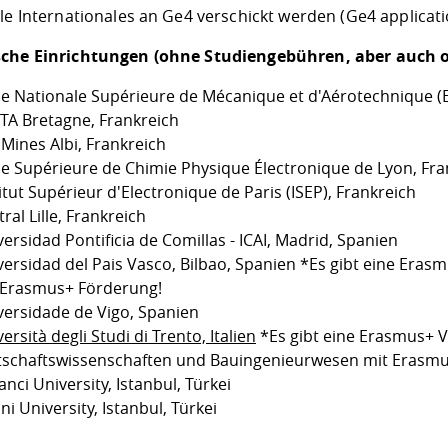
le Internationales an Ge4 verschickt werden (
Ge4 applicat
che Einrichtungen (ohne Studiengebühren, aber auch 
le Nationale Supérieure de Mécanique et d'Aérotechnique (E
TA Bretagne, Frankreich
 Mines Albi, Frankreich
le Supérieure de Chimie Physique Électronique de Lyon, Fra
itut Supérieur d'Electronique de Paris (ISEP), Frankreich
ral Lille
, Frankreich
ersidad Pontificia de Comillas - ICAI, Madrid, Spanien
versidad del Pais Vasco, Bilbao, Spanien
*Es gibt eine Erasm
 Erasmus+ Förderung!
versidade de Vigo, Spanien
ersità degli Studi di Trento, Italien
*Es gibt eine Erasmus+ V
tschaftswissenschaften und Bauingenieurwesen mit Erasmu
nci University, Istanbul, Türkei
ni University, Istanbul, Türkei