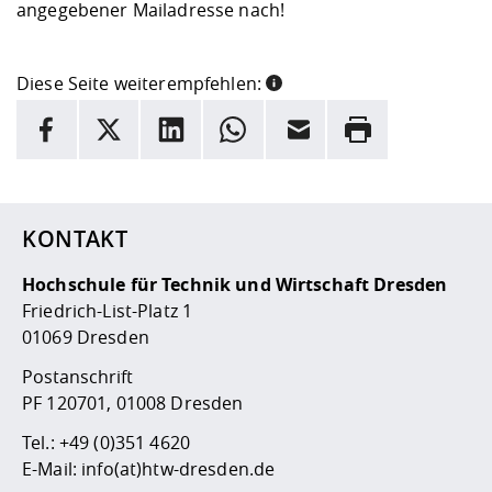
angegebener Mailadresse nach!
Diese Seite weiterempfehlen:
INFORMATION
Facebook
X
LinkedIn
Whatsapp
E-Mail
Drucken
Hier stehen weitere Informationen und ein Link zur
Date
KONTAKT
Hochschule für Technik und Wirtschaft Dresden
Friedrich-List-Platz 1
01069 Dresden
Postanschrift
PF 120701, 01008 Dresden
Tel.:
+49 (0)351 4620
E-Mail:
info(at)htw-dresden.de