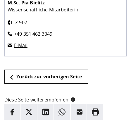
M.Sc.
Pia Bielitz
Wissenschaftliche Mitarbeiterin
Z 907
+49 351 462 3049
E-Mail
Zurück zur vorherigen Seite
Diese Seite weiterempfehlen:
INFORMATION
Facebook
X
LinkedIn
Whatsapp
E-Mail
Drucken
Hier stehen weitere Informationen und ein Link zur
Date