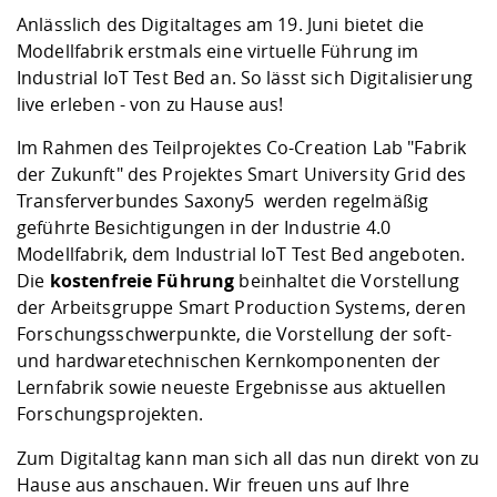
Kompetenz
Career Service
Angebote für
Chancengleichhe
Informatik/Math
Unternehmen
Anlässlich des Digitaltages am 19. Juni bietet die
Vorbereitung auf
Studien- und
Studieren in be
Forschungszent
FIS -
Prototyping und
Kontakt & Berat
Gremien und Ver
Studiengangentw
Modellfabrik erstmals eine virtuelle Führung im
Formulare und 
Prüfungsordnun
Lebenslagen ode
Lehren, Forsche
Forschungsinfor
Industrial IoT Test Bed an. So lässt sich Digitalisierung
Kontakt und Anfahrt
Hochschulgesund
Landbau/Umwelt
Beschaffungsvor
Weiterbilden im 
live erleben - von zu Hause aus!
Checkliste zum S
Gründung und St
Studienbegleitu
Beratungsangebo
Wissenschaftlich
Im Rahmen des Teilprojektes Co-Creation Lab "Fabrik
Qualitätssicherung
Klimaschutz & Na
Maschinenbau
und Physik
Studentenwerk 
Formulare und 
der Zukunft" des Projektes
Smart University Grid des
Kooperationen u
Transferverbundes Saxony5
werden regelmäßig
geführte Besichtigungen in der
Industrie 4.0
Förderverein
Wirtschaftswisse
Digitales Lernen 
Angebote der Age
Internationale T
Modellfabrik
, dem Industrial IoT Test Bed angeboten.
Arbeit
Die
kostenfreie Führung
beinhaltet die Vorstellung
der Arbeitsgruppe Smart Production Systems, deren
Qualifizierungsa
Forschungsschwerpunkte, die Vorstellung der soft-
Fremdsprachen
und hardwaretechnischen Kernkomponenten der
Lernfabrik sowie neueste Ergebnisse aus aktuellen
Forschungsprojekten.
Jobs, Praktika, D
Zum Digitaltag kann man sich all das nun direkt von zu
Hause aus anschauen. Wir freuen uns auf Ihre