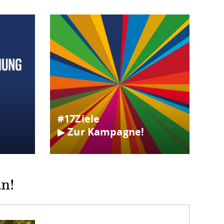
#17Ziele
▶ Zur Kampagne!
an!