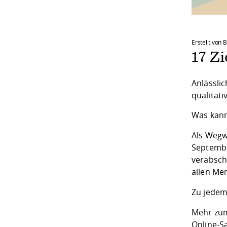
Erstellt von 
17 Zi
Anlässlic
qualitati
Was kann
Als Wegw
Septembe
verabschi
allen Me
Zu jedem
Mehr zum
Online-