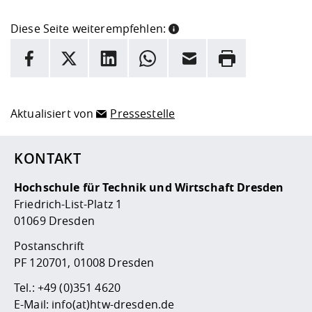
Diese Seite weiterempfehlen:
INFORMATION
Facebook
X
LinkedIn
Whatsapp
E-Mail
Drucken
Hier stehen weitere Informationen und ein Link zur
Date
Aktualisiert von
Pressestelle
KONTAKT
Hochschule für Technik und Wirtschaft Dresden
Friedrich-List-Platz 1
01069 Dresden
Postanschrift
PF 120701, 01008 Dresden
Tel.:
+49 (0)351 4620
E-Mail:
info(at)htw-dresden.de