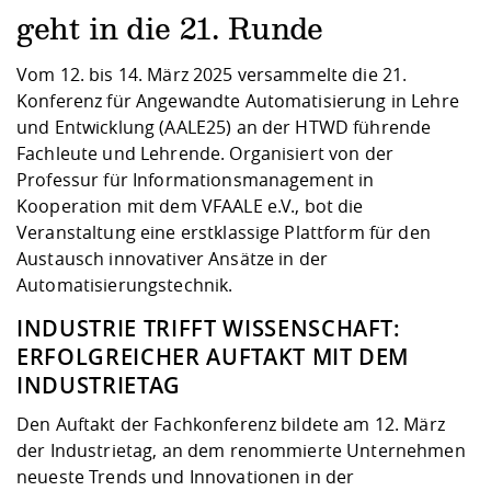
Kompetenz
Career Service
Angebote für
Chancengleichhe
Informatik/Math
Unternehmen
geht in die 21. Runde
Vorbereitung auf
Studien- und
Studieren in be
Forschungszent
FIS -
Prototyping und
Kontakt & Berat
Gremien und Ver
Studiengangentw
Formulare und 
Prüfungsordnun
Lebenslagen ode
Lehren, Forsche
Forschungsinfor
Vom 12. bis 14. März 2025 versammelte die 21.
Kontakt und Anfahrt
Hochschulgesund
Landbau/Umwelt
Beschaffungsvor
Weiterbilden im 
Konferenz für Angewandte Automatisierung in Lehre
Checkliste zum S
Gründung und St
und Entwicklung (AALE25) an der HTWD führende
Studienbegleitu
Beratungsangebo
Wissenschaftlich
Fachleute und Lehrende. Organisiert von der
Qualitätssicherung
Klimaschutz & Na
Maschinenbau
und Physik
Studentenwerk 
Formulare und 
Professur für Informationsmanagement in
Kooperationen u
Kooperation mit dem VFAALE e.V., bot die
Veranstaltung eine erstklassige Plattform für den
Förderverein
Wirtschaftswisse
Digitales Lernen 
Angebote der Age
Internationale T
Austausch innovativer Ansätze in der
Arbeit
Automatisierungstechnik.
Qualifizierungsa
INDUSTRIE TRIFFT WISSENSCHAFT:
Fremdsprachen
ERFOLGREICHER AUFTAKT MIT DEM
INDUSTRIETAG
Jobs, Praktika, D
Den Auftakt der Fachkonferenz bildete am 12. März
der Industrietag, an dem renommierte Unternehmen
neueste Trends und Innovationen in der