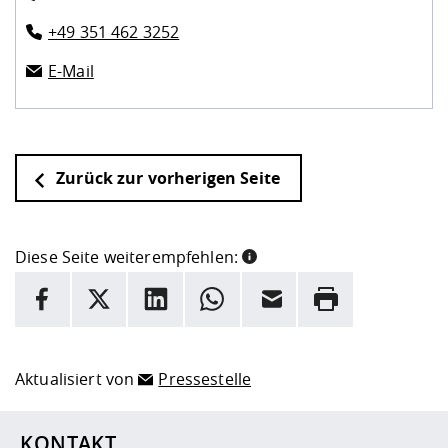
+49 351 462 3252
E-Mail
Zurück zur vorherigen Seite
Diese Seite weiterempfehlen:
INFORMATION
Facebook
X
LinkedIn
Whatsapp
E-Mail
Drucken
Hier stehen weitere Informationen und ein Link zur
Date
Aktualisiert von
Pressestelle
KONTAKT