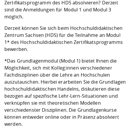
Kompetenz
Zertifikatsprogramm des HDS absolvieren? Derzeit
Career Service
Angebote für
Chancengleichhe
Informatik/Math
Unternehmen
sind die Anmeldungen für Modul 1 und Modul 3
Vorbereitung auf
Studien- und
Studieren in be
Forschungszent
FIS -
Prototyping und
Kontakt & Berat
Gremien und Ver
Studiengangentw
Formulare und 
möglich.
Prüfungsordnun
Lebenslagen ode
Lehren, Forsche
Forschungsinfor
Kontakt und Anfahrt
Hochschulgesund
Landbau/Umwelt
Beschaffungsvor
Weiterbilden im 
Derzeit können Sie sich beim Hochschuldidaktischen
Checkliste zum S
Gründung und St
Zentrum Sachsen (HDS) für die Teilnahme an Modul
Studienbegleitu
Beratungsangebo
Wissenschaftlich
Qualitätssicherung
1* des Hochschuldidaktischen Zertifikatsprogramms
Klimaschutz & Na
Maschinenbau
und Physik
Studentenwerk 
Formulare und 
bewerben.
Kooperationen u
*Das Grundlagenmodul (Modul 1) bietet Ihnen die
Förderverein
Wirtschaftswisse
Digitales Lernen 
Angebote der Age
Internationale T
Möglichkeit, sich mit Kolleg:innen verschiedener
Arbeit
Fachdisziplinen über die Lehre an Hochschulen
auszutauschen. Hierbei erarbeiten Sie die Grundlagen
Qualifizierungsa
hochschuldidaktischen Handelns, diskutieren diese
Fremdsprachen
bezogen auf spezifische Lehr-Lern-Situationen und
verknüpfen sie mit theoretischen Modellen
Jobs, Praktika, D
verschiedenster Disziplinen. Die Grundlagenkurse
können entweder online oder in Präsenz absolviert
werden.