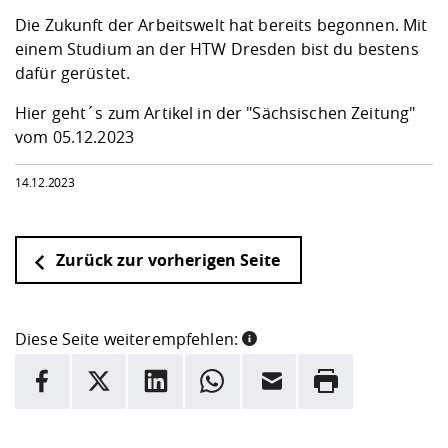
Kompetenz
Career Service
Angebote für
Chancengleichhe
Informatik/Math
Unternehmen
Die Zukunft der Arbeitswelt hat bereits begonnen. Mit
Vorbereitung auf
Studien- und
Studieren in be
Forschungszent
FIS -
Prototyping und
Kontakt & Berat
Gremien und Ver
Studiengangentw
einem Studium an der HTW Dresden bist du bestens
Formulare und 
Prüfungsordnun
Lebenslagen ode
Lehren, Forsche
Forschungsinfor
dafür gerüstet.
Kontakt und Anfahrt
Hochschulgesund
Landbau/Umwelt
Beschaffungsvor
Weiterbilden im 
Checkliste zum S
Gründung und St
Hier geht´s zum Artikel in der "Sächsischen Zeitung"
Studienbegleitu
Beratungsangebo
Wissenschaftlich
vom 05.12.2023
Qualitätssicherung
Klimaschutz & Na
Maschinenbau
und Physik
Studentenwerk 
Formulare und 
Kooperationen u
14.12.2023
Förderverein
Wirtschaftswisse
Digitales Lernen 
Angebote der Age
Internationale T
Arbeit
Zurück zur vorherigen Seite
Qualifizierungsa
Fremdsprachen
Diese Seite weiterempfehlen:
INFORMATION
Facebook
X
LinkedIn
Whatsapp
E-Mail
Drucken
Jobs, Praktika, D
Hier stehen weitere Informationen und ein Link zur
Date