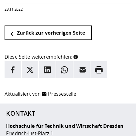
23.11.2022
Zurück zur vorherigen Seite
Diese Seite weiterempfehlen:
INFORMATION
Facebook
X
LinkedIn
Whatsapp
E-Mail
Drucken
Hier stehen weitere Informationen und ein Link zur
Date
Aktualisiert von
Pressestelle
KONTAKT
Hochschule für Technik und Wirtschaft Dresden
Friedrich-List-Platz 1