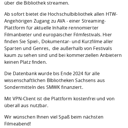
Kompetenz
über die Bibliothek streamen.
Career Service
Angebote für
Chancengleichhe
Informatik/Math
Unternehmen
Vorbereitung auf
Studien- und
Studieren in be
Forschungszent
FIS -
Prototyping und
Kontakt & Berat
Gremien und Ver
Studiengangentw
Ab sofort bietet die Hochschulbibliothek allen HTW-
Formulare und 
Prüfungsordnun
Lebenslagen ode
Lehren, Forsche
Forschungsinfor
Angehörigen Zugang zu
AVA - einer Streaming-
Kontakt und Anfahrt
Hochschulgesund
Landbau/Umwelt
Beschaffungsvor
Weiterbilden im 
Plattform
für aktuelle Inhalte rennomierter
Checkliste zum S
Gründung und St
Filmanbieter und europäischer Filmfestivals. Hier
Studienbegleitu
Beratungsangebo
Wissenschaftlich
Qualitätssicherung
finden Sie Spiel-, Dokumentar- und Kurzfilme aller
Klimaschutz & Na
Maschinenbau
und Physik
Studentenwerk 
Formulare und 
Sparten und Genres, die außerhalb von Festivals
Kooperationen u
kaum zu sehen sind und bei kommerziellen Anbietern
Förderverein
Wirtschaftswisse
keinen Platz finden.
Digitales Lernen 
Angebote der Age
Internationale T
Arbeit
Die Datenbank wurde bis Ende 2024 für alle
wissenschaftlichen BIbliotheken Sachsens aus
Qualifizierungsa
Sondermitteln des SMWK finanziert.
Fremdsprachen
Mit
VPN-Client
ist die Plattform kostenfrei und von
überall aus nutzbar.
Jobs, Praktika, D
Wir wünschen Ihnen viel Spaß beim nächsten
Filmeabend!