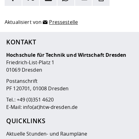
Hier stehen weitere Informationen und ein Link zur
Date
Aktualisiert von
Pressestelle
KONTAKT
Hochschule für Technik und Wirtschaft Dresden
Friedrich-List-Platz 1
01069 Dresden
Postanschrift
PF 120701, 01008 Dresden
Tel.:
+49 (0)351 4620
E-Mail:
info(at)htw-dresden.de
QUICKLINKS
Aktuelle Stunden- und Raumpläne