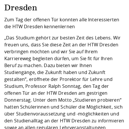
Kompetenz
Career Service
Angebote für
Chancengleichhe
Informatik/Math
Unternehmen
Dresden
Vorbereitung auf
Studien- und
Studieren in be
Forschungszent
FIS -
Prototyping und
Kontakt & Berat
Gremien und Ver
Studiengangentw
Formulare und 
Prüfungsordnun
Lebenslagen ode
Lehren, Forsche
Forschungsinfor
Zum Tag der offenen Tür konnten alle Interessierten
Kontakt und Anfahrt
Hochschulgesund
Landbau/Umwelt
Beschaffungsvor
Weiterbilden im 
die HTW Dresden kennenlernen
Checkliste zum S
Gründung und St
„Das Studium gehört zur besten Zeit des Lebens. Wir
Studienbegleitu
Beratungsangebo
Wissenschaftlich
Qualitätssicherung
Klimaschutz & Na
Maschinenbau
freuen uns, dass Sie diese Zeit an der HTW Dresden
und Physik
Studentenwerk 
Formulare und 
Kooperationen u
verbringen möchten und wir Sie auf Ihrem
Karriereweg begleiten dürfen, um Sie fit für Ihren
Förderverein
Wirtschaftswisse
Digitales Lernen 
Angebote der Age
Internationale T
Beruf zu machen. Dazu bieten wir Ihnen
Arbeit
Studiengänge, die Zukunft haben und Zukunft
gestalten“, eröffnete der Prorektor für Lehre und
Qualifizierungsa
Studium, Professor Ralph Sonntag, den Tag der
Fremdsprachen
offenen Tür an der HTW Dresden am gestrigen
Donnerstag. Unter dem Motto „Studieren probieren“
hatten Schülerinnen und Schüler die Möglichkeit, sich
Jobs, Praktika, D
über Studienvoraussetzung und -möglichkeiten und
den Studienalltag an der HTW Dresden zu informieren
sowie an allen regulären Lehrveranstaltungen