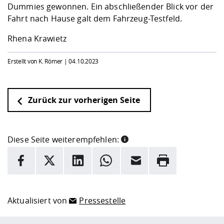
Dummies gewonnen. Ein abschließender Blick vor der
Fahrt nach Hause galt dem Fahrzeug-Testfeld.
Rhena Krawietz
Erstellt von K. Römer |
04.10.2023
Zurück zur vorherigen Seite
Diese Seite weiterempfehlen:
INFORMATION
Facebook
X
LinkedIn
Whatsapp
E-Mail
Drucken
Hier stehen weitere Informationen und ein Link zur
Date
Aktualisiert von
Pressestelle