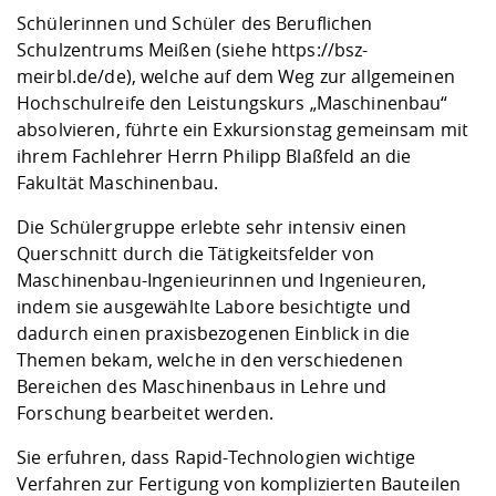
Kompetenz
Career Service
Angebote für
Chancengleichhe
Informatik/Math
Unternehmen
Schülerinnen und Schüler des Beruflichen
Vorbereitung auf
Studien- und
Studieren in be
Forschungszent
FIS -
Prototyping und
Kontakt & Berat
Gremien und Ver
Studiengangentw
Schulzentrums Meißen (siehe
https://bsz-
Formulare und 
Prüfungsordnun
Lebenslagen ode
Lehren, Forsche
Forschungsinfor
meirbl.de/de
), welche auf dem Weg zur allgemeinen
Kontakt und Anfahrt
Hochschulgesund
Landbau/Umwelt
Beschaffungsvor
Weiterbilden im 
Hochschulreife den Leistungskurs „Maschinenbau“
Checkliste zum S
Gründung und St
absolvieren, führte ein Exkursions­tag gemeinsam mit
Studienbegleitu
Beratungsangebo
Wissenschaftlich
ihrem Fachlehrer Herrn Philipp Blaßfeld an die
Qualitätssicherung
Klimaschutz & Na
Maschinenbau
und Physik
Studentenwerk 
Formulare und 
Fakultät Maschinenbau.
Kooperationen u
Die Schülergruppe erlebte sehr intensiv einen
Förderverein
Wirtschaftswisse
Digitales Lernen 
Angebote der Age
Internationale T
Querschnitt durch die Tätigkeitsfelder von
Arbeit
Maschinenbau-Ingenieurinnen und Ingenieuren,
indem sie ausgewählte Labore besichtigte und
Qualifizierungsa
dadurch einen praxisbezogenen Einblick in die
Fremdsprachen
Themen bekam, welche in den verschiedenen
Bereichen des Maschinenbaus in Lehre und
Forschung bearbeitet werden.
Jobs, Praktika, D
Sie erfuhren, dass Rapid-Technologien wichtige
Verfahren zur Fertigung von komplizierten Bauteilen