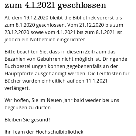
Kompetenz
Career Service
Angebote für
zum 4.1.2021 geschlossen
Chancengleichhe
Informatik/Math
Unternehmen
Vorbereitung auf
Studien- und
Studieren in be
Forschungszent
FIS -
Prototyping und
Kontakt & Berat
Gremien und Ver
Studiengangentw
Formulare und 
Ab dem 19.12.2020 bleibt die Bibliothek vorerst bis
Prüfungsordnun
Lebenslagen ode
Lehren, Forsche
Forschungsinfor
Kontakt und Anfahrt
zum 8.1.2020 geschlossen. Vom 21.12.2020 bis zum
Hochschulgesund
Landbau/Umwelt
Beschaffungsvor
Weiterbilden im 
23.12.2020 sowie vom 4.1.2021 bis zum 8.1.2021 ist
Checkliste zum S
Gründung und St
jedoch ein Notbetrieb eingerichtet.
Studienbegleitu
Beratungsangebo
Wissenschaftlich
Qualitätssicherung
Klimaschutz & Na
Maschinenbau
und Physik
Studentenwerk 
Formulare und 
Bitte beachten Sie, dass in diesem Zeitraum das
Kooperationen u
Bezahlen von Gebühren nicht möglich ist. Dringende
Förderverein
Wirtschaftswisse
Buchbestellungen können gegebenenfalls an der
Digitales Lernen 
Angebote der Age
Internationale T
Hauptpforte ausgehändigt werden. Die Leihfristen für
Arbeit
Bücher wurden einheitlich auf den 11.1.2021
Qualifizierungsa
verlängert.
Fremdsprachen
Wir hoffen, Sie im Neuen Jahr bald wieder bei uns
begrüßen zu dürfen.
Jobs, Praktika, D
Bleiben Sie gesund!
Ihr Team der Hochschulbibliothek