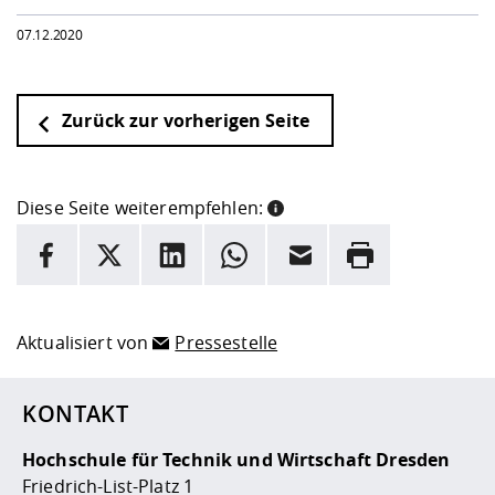
07.12.2020
Zurück zur vorherigen Seite
Diese Seite weiterempfehlen:
INFORMATION
Facebook
X
LinkedIn
Whatsapp
E-Mail
Drucken
Hier stehen weitere Informationen und ein Link zur
Date
Aktualisiert von
Pressestelle
KONTAKT
Hochschule für Technik und Wirtschaft Dresden
Friedrich-List-Platz 1