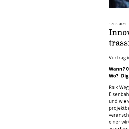
17.05.2021
Inno
trass
Vortrag 
Wann? 03
Wo? Dig
Raik Weg
Eisenbah
und wie 
projektb
veransch
einer wi
zu erfas