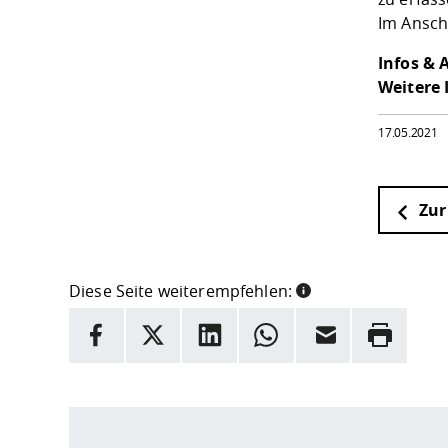
Im Ansch
Infos &
Weitere 
17.05.2021
Zur
Diese Seite weiterempfehlen:
INFORMATION
Facebook
X
LinkedIn
Whatsapp
E-Mail
Drucken
Hier stehen weitere Informationen und ein Link z