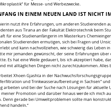
ikroplastik“ für Messe- und Werbezwecke.
NFANG IN EINEM NEUEN LAND IST NICHT I
nierin nutzt ihre Erfahrungen, um anderen Studierenden au
udenten aus Tirana an der Fakultät Elektrotechnik beim St
aft für eine Studienanfängerin im Masterkurs Chemieinge
ionalen Studierenden ermutigen, sich bei Fragen und Unsich
erlebt und kann nachvollziehen, wie schwierig das Leben i
ätte mir jemanden gewünscht, der seine Erfahrungen über 
ätte. Es hat eine Weile gedauert, bis ich akzeptiert habe, 
nd mit alltäglichen Dingen nicht zurechtzukommen. Alles b
arbeitet Xhoen Gjashta in der Nachwuchsforschungsgruppe
ferfiltration und Trinkwasseraufbereitung in Sachsen“ und
g arbeiten und bei der Suche nach Lösungen für aktuelle 
meiner Promotion und darüber hinaus werde ich mich auc
n. Denn gerade bei Umweltproblemen sollte man konstrukti
hend handeln.“