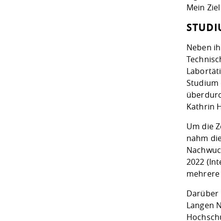
Mein Ziel
STUDI
Neben ih
Technisc
Labortät
Studium e
überdurch
Kathrin 
Um die Z
nahm die 
Nachwuch
2022 (Int
mehrere 
Darüber 
Langen N
Hochschu