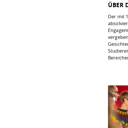
ÜBER 
Der mit 
absolvie
Engageme
vergeben
Gesichter
Studiere
Bereicher