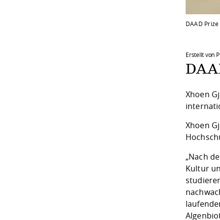
DAAD Prize
Erstellt von 
DAAD
Xhoen Gj
internat
Xhoen Gj
Hochschu
„Nach de
Kultur u
studiere
nachwach
laufende
Algenbio