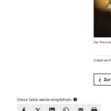
Der Preis wu
Erstellt von 
Zur
Diese Seite weiterempfehlen:
INFORMATION
Facebook
X
LinkedIn
Whatsapp
E-Mail
Drucken