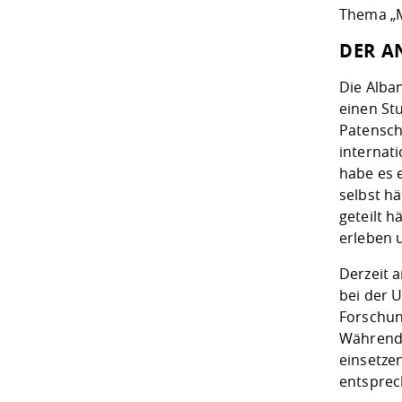
Thema „M
DER A
Die Alba
einen St
Patensch
internat
habe es 
selbst h
geteilt h
erleben u
Derzeit 
bei der U
Forschun
Während 
einsetze
entsprec