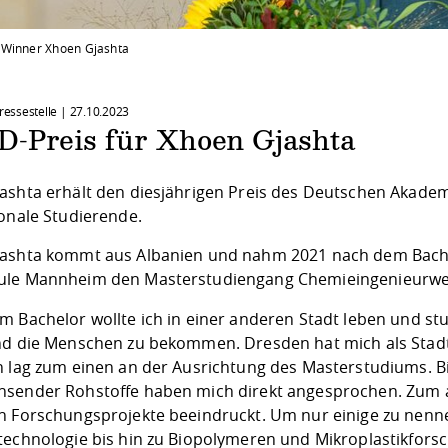
 Winner Xhoen Gjashta
Pressestelle |
27.10.2023
-Preis für Xhoen Gjashta
ashta erhält den diesjährigen Preis des Deutschen Akade
ionale Studierende.
ashta kommt aus Albanien und nahm 2021 nach dem Bach
le Mannheim den Masterstudiengang Chemieingenieurwe
m Bachelor wollte ich in einer anderen Stadt leben und st
nd die Menschen zu bekommen. Dresden hat mich als Stadt
n lag zum einen an der Ausrichtung des Masterstudiums. 
sender Rohstoffe haben mich direkt angesprochen. Zum a
n Forschungsprojekte beeindruckt. Um nur einige zu nennen
technologie bis hin zu Biopolymeren und Mikroplastikforsch