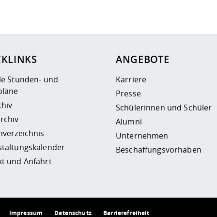
ur
Datenschutzseite
.
CKLINKS
ANGEBOTE
le Stunden- und
Karriere
läne
Presse
chiv
Schülerinnen und Schüler
rchiv
Alumni
nverzeichnis
Unternehmen
staltungskalender
Beschaffungsvorhaben
t und Anfahrt
Impressum
Datenschutz
Barrierefreiheit