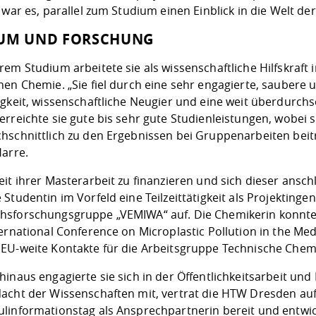
 war es, parallel zum Studium einen Einblick in die Welt de
UM UND FORSCHUNG
rem Studium arbeitete sie als wissenschaftliche Hilfskraft
hen Chemie. „Sie fiel durch eine sehr engagierte, saubere
igkeit, wissenschaftliche Neugier und eine weit überdurchs
rreichte sie gute bis sehr gute Studienleistungen, wobei sie
schnittlich zu den Ergebnissen bei Gruppenarbeiten beitrug
Harre.
eit ihrer Masterarbeit zu finanzieren und sich dieser ans
Studentin im Vorfeld eine Teilzeittätigkeit als Projektinge
sforschungsgruppe „VEMIWA“ auf. Die Chemikerin konnte 
ernational Conference on Microplastic Pollution in the Me
EU-weite Kontakte für die Arbeitsgruppe Technische Chem
hinaus engagierte sie sich in der Öffentlichkeitsarbeit un
acht der Wissenschaften mit, vertrat die HTW Dresden auf
linformationstag als Ansprechpartnerin bereit und entwic