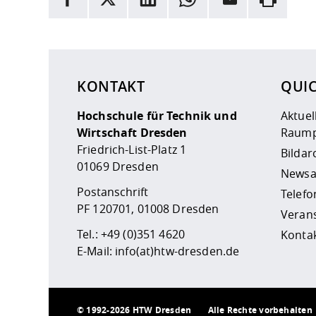
Hier stehen weitere Informationen und ein Link z
KONTAKT
QUI
Hochschule für Technik und
Aktuel
Wirtschaft Dresden
Raump
Friedrich-List-Platz 1
Bildar
01069 Dresden
Newsa
Postanschrift
Telefo
PF 120701, 01008 Dresden
Veran
Tel.:
+49 (0)351 4620
Kontak
E-Mail:
info(at)htw-dresden.de
©
1992-2026 HTW Dresden
Alle Rechte vorbehalten