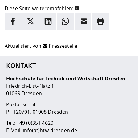
Diese Seite weiterempfehlen:
INFORMATION
Facebook
X
LinkedIn
Whatsapp
E-Mail
Drucken
Hier stehen weitere Informationen und ein Link zur
Date
Aktualisiert von
Pressestelle
KONTAKT
Hochschule für Technik und Wirtschaft Dresden
Friedrich-List-Platz 1
01069 Dresden
Postanschrift
PF 120701, 01008 Dresden
Tel.:
+49 (0)351 4620
E-Mail:
info(at)htw-dresden.de