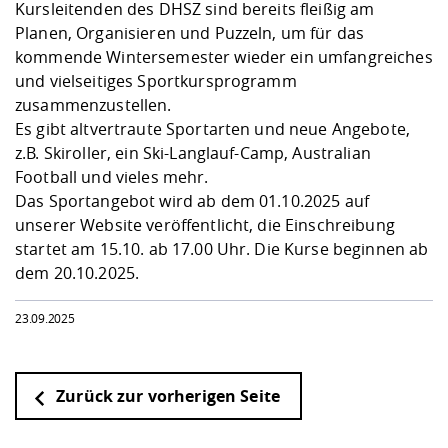
Kompetenz
Kursleitenden des DHSZ sind bereits fleißig am
Career Service
Angebote für
Chancengleichhe
Informatik/Math
Unternehmen
Planen, Organisieren und Puzzeln, um für das
Vorbereitung auf
Studien- und
Studieren in be
Forschungszent
FIS -
Prototyping und
Kontakt & Berat
Gremien und Ver
Studiengangentw
Formulare und 
kommende Wintersemester wieder ein umfangreiches
Prüfungsordnun
Lebenslagen ode
Lehren, Forsche
Forschungsinfor
Kontakt und Anfahrt
und vielseitiges Sportkursprogramm
Hochschulgesund
Landbau/Umwelt
Beschaffungsvor
Weiterbilden im 
zusammenzustellen.
Checkliste zum S
Gründung und St
Es gibt altvertraute Sportarten und neue Angebote,
Studienbegleitu
Beratungsangebo
Wissenschaftlich
Qualitätssicherung
Klimaschutz & Na
Maschinenbau
z.B. Skiroller, ein Ski-Langlauf-Camp, Australian
und Physik
Studentenwerk 
Formulare und 
Kooperationen u
Football und vieles mehr.
Das Sportangebot wird ab dem 01.10.2025
auf
Förderverein
Wirtschaftswisse
Digitales Lernen 
Angebote der Age
Internationale T
unserer Website
veröffentlicht, die Einschreibung
Arbeit
startet am 15.10. ab 17.00 Uhr. Die Kurse beginnen ab
dem 20.10.2025.
Qualifizierungsa
Fremdsprachen
23.09.2025
Jobs, Praktika, D
Zurück zur vorherigen Seite