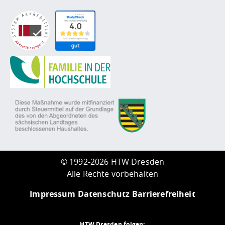
©
1992-2026 HTW Dresden
Alle Rechte vorbehalten
Impressum
Datenschutz
Barrierefreiheit
HTW Dresden folgen: