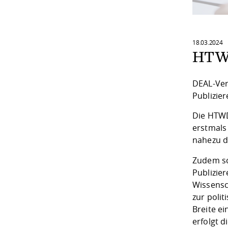
18.03.2024
HTWD
DEAL-Ver
Publizier
Die HTWD
erstmals
nahezu d
Zudem sc
Publizie
Wissensc
zur poli
Breite e
erfolgt d