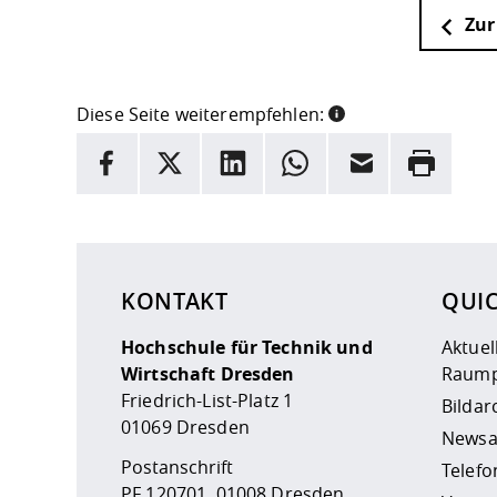
Zur
Diese Seite weiterempfehlen:
INFORMATION
Facebook
X
LinkedIn
Whatsapp
E-Mail
Drucken
Hier stehen weitere Informationen und ein Link z
KONTAKT
QUI
Hochschule für Technik und
Aktuel
Wirtschaft Dresden
Raump
Friedrich-List-Platz 1
Bildar
01069 Dresden
Newsa
Postanschrift
Telefo
PF 120701, 01008 Dresden