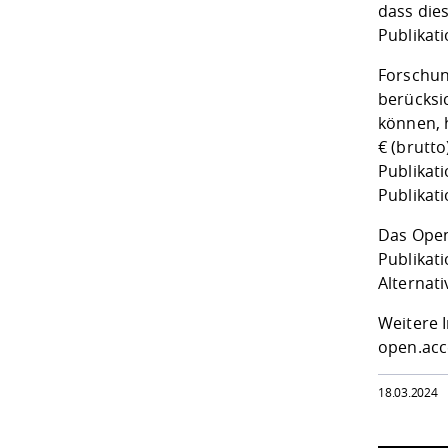
dass dies
Publikat
Forschun
berücksic
können, 
€ (brutto
Publikat
Publikat
Das Open
Publikat
Alternati
Weitere 
open.acc
18.03.2024