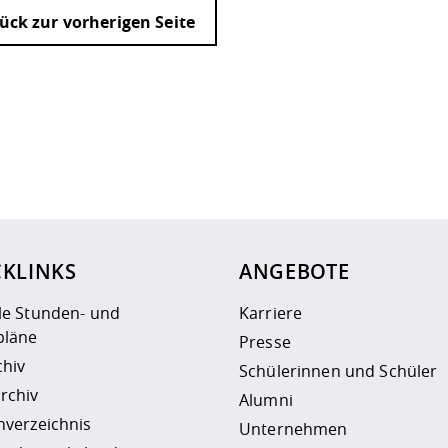
ück zur vorherigen Seite
ur
Datenschutzseite
.
CKLINKS
ANGEBOTE
le Stunden- und
Karriere
läne
Presse
chiv
Schülerinnen und Schüler
rchiv
Alumni
nverzeichnis
Unternehmen