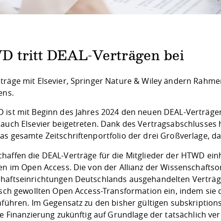
 tritt DEAL-Verträgen bei
träge mit Elsevier, Springer Nature & Wiley ändern Rahm
ens.
 ist mit Beginn des Jahres 2024 den
neuen DEAL-Verträgen
 auch Elsevier
beigetreten. Dank des Vertragsabschlusses h
as gesamte Zeitschriftenportfolio der drei Großverlage, d
haffen die DEAL-Verträge für die Mitglieder der HTWD einh
ren im Open Access. Die von der
Allianz der Wissenschafts
haftseinrichtungen Deutschlands ausgehandelten Verträg
tisch gewollten Open Access-Transformation ein, indem sie
inführen. Im Gegensatz zu den bisher gültigen subskriptio
ie Finanzierung zukünftig auf Grundlage der tatsächlich verö