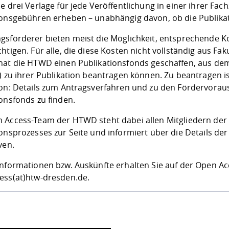
e drei Verlage für jede Veröffentlichung in einer ihrer Fac
ionsgebühren erheben – unabhängig davon, ob die Publika
gsförderer bieten meist die Möglichkeit, entsprechende K
htigen. Für alle, die diese Kosten nicht vollständig aus Fa
hat die HTWD einen Publikationsfonds geschaffen, aus de
) zu ihrer Publikation beantragen können. Zu beantragen i
ion: Details zum Antragsverfahren und zu den Fördervora
ionsfonds
zu finden.
 Access-Team der HTWD steht dabei allen Mitgliedern d
ionsprozesses zur Seite und informiert über die Details d
ven.
Informationen bzw. Auskünfte erhalten Sie auf der
Open Ac
ess(at)htw-dresden.de
.