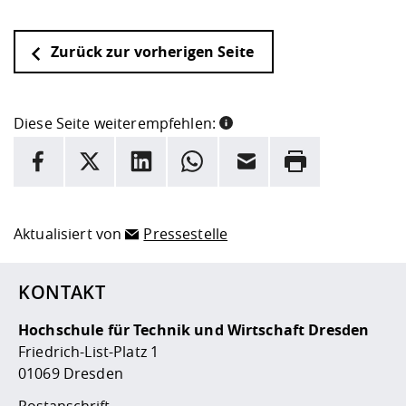
Zurück zur vorherigen Seite
Diese Seite weiterempfehlen:
INFORMATION
Facebook
X
LinkedIn
Whatsapp
E-Mail
Drucken
Hier stehen weitere Informationen und ein Link zur
Date
Aktualisiert von
Pressestelle
KONTAKT
Hochschule für Technik und Wirtschaft Dresden
Friedrich-List-Platz 1
01069 Dresden
Postanschrift