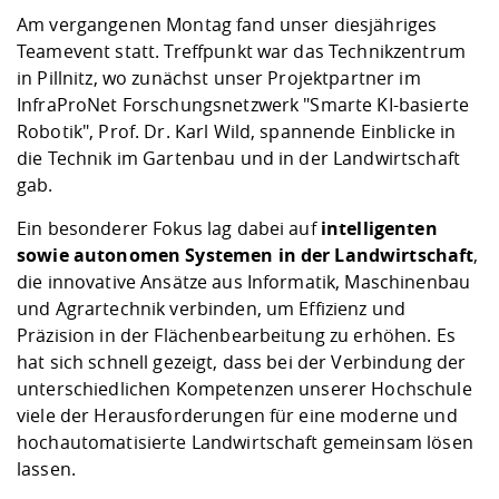
Kompetenz
Career Service
Angebote für
Chancengleichhe
Informatik/Math
Unternehmen
Am vergangenen Montag fand unser diesjähriges
Vorbereitung auf
Studien- und
Studieren in be
Forschungszent
FIS -
Prototyping und
Kontakt & Berat
Gremien und Ver
Studiengangentw
Teamevent statt. Treffpunkt war das Technikzentrum
Formulare und 
Prüfungsordnun
Lebenslagen ode
Lehren, Forsche
Forschungsinfor
in Pillnitz, wo zunächst unser Projektpartner im
Kontakt und Anfahrt
Hochschulgesund
Landbau/Umwelt
Beschaffungsvor
Weiterbilden im 
InfraProNet Forschungsnetzwerk "Smarte KI-basierte
Checkliste zum S
Gründung und St
Robotik", Prof. Dr. Karl Wild, spannende Einblicke in
Studienbegleitu
Beratungsangebo
Wissenschaftlich
die Technik im Gartenbau und in der Landwirtschaft
Qualitätssicherung
Klimaschutz & Na
Maschinenbau
und Physik
Studentenwerk 
Formulare und 
gab.
Kooperationen u
Ein besonderer Fokus lag dabei auf
intelligenten
Förderverein
Wirtschaftswisse
Digitales Lernen 
Angebote der Age
Internationale T
sowie autonomen Systemen in der Landwirtschaft
,
Arbeit
die innovative Ansätze aus Informatik, Maschinenbau
und Agrartechnik verbinden, um Effizienz und
Qualifizierungsa
Präzision in der Flächenbearbeitung zu erhöhen. Es
Fremdsprachen
hat sich schnell gezeigt, dass bei der Verbindung der
unterschiedlichen Kompetenzen unserer Hochschule
viele der Herausforderungen für eine moderne und
Jobs, Praktika, D
hochautomatisierte Landwirtschaft gemeinsam lösen
lassen.