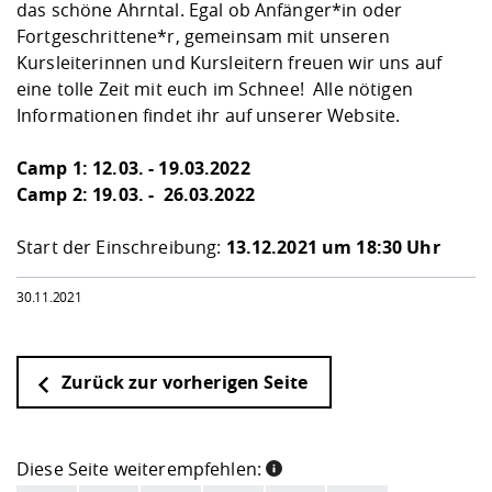
Kompetenz
das schöne Ahrntal. Egal ob Anfänger*in oder
Career Service
Angebote für
Chancengleichhe
Informatik/Math
Unternehmen
Fortgeschrittene*r, gemeinsam mit unseren
Vorbereitung auf
Studien- und
Studieren in be
Forschungszent
FIS -
Prototyping und
Kontakt & Berat
Gremien und Ver
Studiengangentw
Formulare und 
Kursleiterinnen und Kursleitern freuen wir uns auf
Prüfungsordnun
Lebenslagen ode
Lehren, Forsche
Forschungsinfor
Kontakt und Anfahrt
eine tolle Zeit mit euch im Schnee! Alle nötigen
Hochschulgesund
Landbau/Umwelt
Beschaffungsvor
Weiterbilden im 
Informationen findet ihr auf unserer
Website
.
Checkliste zum S
Gründung und St
Studienbegleitu
Beratungsangebo
Wissenschaftlich
Qualitätssicherung
Klimaschutz & Na
Maschinenbau
Camp 1: 12.03. - 19.03.2022
und Physik
Studentenwerk 
Formulare und 
Kooperationen u
Camp 2: 19.03. - 26.03.2022
Förderverein
Wirtschaftswisse
Digitales Lernen 
Angebote der Age
Internationale T
Start der Einschreibung:
13.12.2021 um 18:30 Uhr
Arbeit
30.11.2021
Qualifizierungsa
Fremdsprachen
Zurück zur vorherigen Seite
Jobs, Praktika, D
Diese Seite weiterempfehlen: