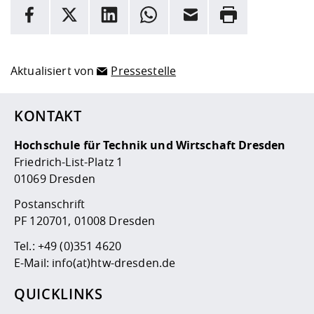
INFORMATION
Facebook
X
LinkedIn
Whatsapp
E-Mail
Drucken
Hier stehen weitere Informationen und ein Link zur
Date
Aktualisiert von
Pressestelle
KONTAKT
Hochschule für Technik und Wirtschaft Dresden
Friedrich-List-Platz 1
01069 Dresden
Postanschrift
PF 120701, 01008 Dresden
Tel.:
+49 (0)351 4620
E-Mail:
info(at)htw-dresden.de
QUICKLINKS