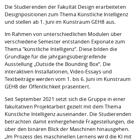
Kompetenz
Career Service
Angebote für
Chancengleichhe
Informatik/Math
Unternehmen
Die Studierenden der Fakultät Design erarbeiteten
Vorbereitung auf
Studien- und
Studieren in be
Forschungszent
FIS -
Prototyping und
Kontakt & Berat
Gremien und Ver
Studiengangentw
Designpositionen zum Thema Künstliche Intelligenz
Formulare und 
Prüfungsordnun
Lebenslagen ode
Lehren, Forsche
Forschungsinfor
und stellen ab 1. Juni im Kunstraum GEH8 aus.
Kontakt und Anfahrt
Hochschulgesund
Landbau/Umwelt
Beschaffungsvor
Weiterbilden im 
Checkliste zum S
Gründung und St
Im Rahmen von unterschiedlichen Modulen über
Studienbegleitu
Beratungsangebo
Wissenschaftlich
verschiedene Semester entstanden Exponate zum
Qualitätssicherung
Klimaschutz & Na
Maschinenbau
und Physik
Studentenwerk 
Formulare und 
Thema "künstliche Intelligenz". Diese bilden die
Kooperationen u
Grundlage für die jahrgangsübergreifende
Ausstellung „Outside the Bounding Box“. Die
Förderverein
Wirtschaftswisse
Digitales Lernen 
Angebote der Age
Internationale T
interaktiven Installationen, Video-Essays und
Arbeit
Textbeiträge werden vom 1. bis 6. Juni im Kunstraum
GEH8 der Öffentlichkeit präsentiert.
Qualifizierungsa
Fremdsprachen
Seit September 2021 setzt sich die Gruppe in einer
fakultativen Projektarbeit gezielt mit dem Thema
Künstliche Intelligenz auseinander. Die Studierenden
Jobs, Praktika, D
betrachten damit einhergehende Fragestellungen, die
über den binären Blick der Maschinen hinausgehen.
„Im Prozess des maschinellen Lernens wird die KI mit