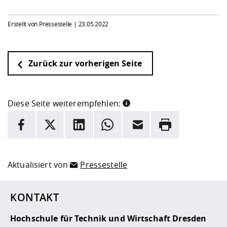
Erstellt von Pressestelle |
23.05.2022
Zurück zur vorherigen Seite
Diese Seite weiterempfehlen:
INFORMATION
Facebook
X
LinkedIn
Whatsapp
E-Mail
Drucken
Hier stehen weitere Informationen und ein Link zur
Date
Aktualisiert von
Pressestelle
KONTAKT
Hochschule für Technik und Wirtschaft Dresden