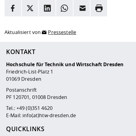
INFORMATION
Facebook
X
LinkedIn
Whatsapp
E-Mail
Drucken
Hier stehen weitere Informationen und ein Link zur
Date
Aktualisiert von
Pressestelle
KONTAKT
Hochschule für Technik und Wirtschaft Dresden
Friedrich-List-Platz 1
01069 Dresden
Postanschrift
PF 120701, 01008 Dresden
Tel.:
+49 (0)351 4620
E-Mail:
info(at)htw-dresden.de
QUICKLINKS