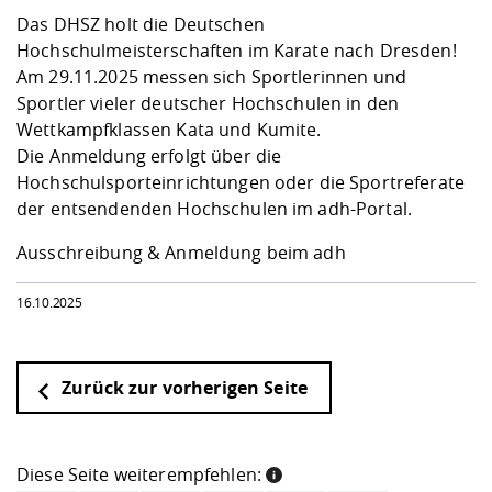
Kompetenz
Career Service
Angebote für
Chancengleichhe
Informatik/Math
Unternehmen
Das DHSZ holt die Deutschen
Vorbereitung auf
Studien- und
Studieren in be
Forschungszent
FIS -
Prototyping und
Kontakt & Berat
Gremien und Ver
Studiengangentw
Hochschulmeisterschaften im Karate nach Dresden!
Formulare und 
Prüfungsordnun
Lebenslagen ode
Lehren, Forsche
Forschungsinfor
Am 29.11.2025 messen sich Sportlerinnen und
Kontakt und Anfahrt
Hochschulgesund
Landbau/Umwelt
Beschaffungsvor
Weiterbilden im 
Sportler vieler deutscher Hochschulen in den
Checkliste zum S
Gründung und St
Wettkampfklassen Kata und Kumite.
Studienbegleitu
Beratungsangebo
Wissenschaftlich
Die Anmeldung erfolgt über die
Qualitätssicherung
Klimaschutz & Na
Maschinenbau
und Physik
Studentenwerk 
Formulare und 
Hochschulsporteinrichtungen oder die Sportreferate
Kooperationen u
der entsendenden Hochschulen im adh-Portal.
Förderverein
Wirtschaftswisse
Digitales Lernen 
Angebote der Age
Internationale T
Ausschreibung & Anmeldung beim adh
Arbeit
16.10.2025
Qualifizierungsa
Fremdsprachen
Zurück zur vorherigen Seite
Jobs, Praktika, D
Diese Seite weiterempfehlen: