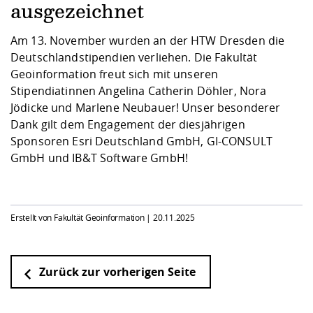
Kompetenz
Career Service
Angebote für
ausgezeichnet
Chancengleichhe
Informatik/Math
Unternehmen
Vorbereitung auf
Studien- und
Studieren in be
Forschungszent
FIS -
Prototyping und
Kontakt & Berat
Gremien und Ver
Studiengangentw
Formulare und 
Am 13. November wurden an der HTW Dresden die
Prüfungsordnun
Lebenslagen ode
Lehren, Forsche
Forschungsinfor
Kontakt und Anfahrt
Deutschlandstipendien verliehen. Die Fakultät
Hochschulgesund
Landbau/Umwelt
Beschaffungsvor
Weiterbilden im 
Geoinformation freut sich mit unseren
Checkliste zum S
Gründung und St
Stipendiatinnen Angelina Catherin Döhler, Nora
Studienbegleitu
Beratungsangebo
Wissenschaftlich
Qualitätssicherung
Klimaschutz & Na
Maschinenbau
Jödicke und Marlene Neubauer! Unser besonderer
und Physik
Studentenwerk 
Formulare und 
Kooperationen u
Dank gilt dem Engagement der diesjährigen
Sponsoren Esri Deutschland GmbH, GI-CONSULT
Förderverein
Wirtschaftswisse
Digitales Lernen 
Angebote der Age
Internationale T
GmbH und IB&T Software GmbH!
Arbeit
Qualifizierungsa
Fremdsprachen
Erstellt von Fakultät Geoinformation |
20.11.2025
Jobs, Praktika, D
Zurück zur vorherigen Seite