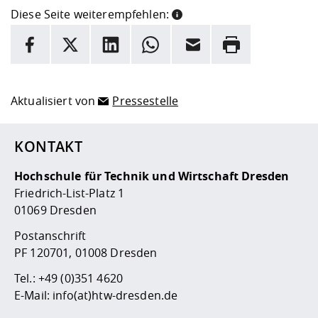
Diese Seite weiterempfehlen:
INFORMATION
Facebook
X
LinkedIn
Whatsapp
E-Mail
Drucken
Hier stehen weitere Informationen und ein Link zur
Date
Aktualisiert von
Pressestelle
KONTAKT
Hochschule für Technik und Wirtschaft Dresden
Friedrich-List-Platz 1
01069 Dresden
Postanschrift
PF 120701, 01008 Dresden
Tel.:
+49 (0)351 4620
E-Mail:
info(at)htw-dresden.de