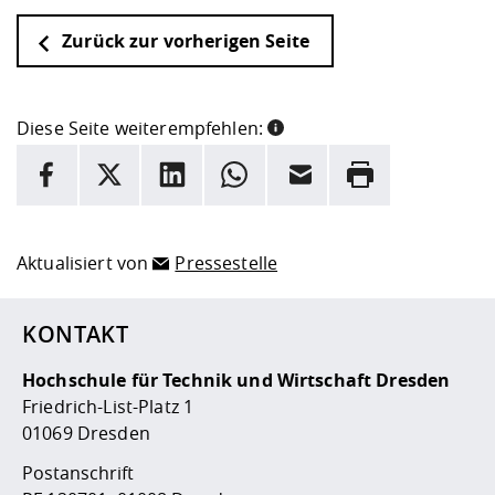
Zurück zur vorherigen Seite
Diese Seite weiterempfehlen:
INFORMATION
Facebook
X
LinkedIn
Whatsapp
E-Mail
Drucken
Hier stehen weitere Informationen und ein Link zur
Date
Aktualisiert von
Pressestelle
KONTAKT
Hochschule für Technik und Wirtschaft Dresden
Friedrich-List-Platz 1
01069 Dresden
Postanschrift