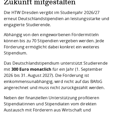
Kompetenz
Zukunft mitgestalten
Career Service
Angebote für
Chancengleichhe
Informatik/Math
Unternehmen
Vorbereitung auf
Studien- und
Studieren in be
Forschungszent
FIS -
Prototyping und
Kontakt & Berat
Gremien und Ver
Studiengangentw
Die HTW Dresden vergibt im Studienjahr 2026/27
Formulare und 
Prüfungsordnun
Lebenslagen ode
Lehren, Forsche
Forschungsinfor
erneut Deutschlandstipendien an leistungsstarke und
Kontakt und Anfahrt
Hochschulgesund
Landbau/Umwelt
Beschaffungsvor
Weiterbilden im 
engagierte Studierende.
Checkliste zum S
Gründung und St
Studienbegleitu
Beratungsangebo
Wissenschaftlich
Abhängig von den eingeworbenen Fördermitteln
Qualitätssicherung
Klimaschutz & Na
Maschinenbau
und Physik
Studentenwerk 
Formulare und 
können bis zu 70 Stipendien vergeben werden. Jede
Kooperationen u
Förderung ermöglicht dabei konkret ein weiteres
Stipendium.
Förderverein
Wirtschaftswisse
Digitales Lernen 
Angebote der Age
Internationale T
Arbeit
Das Deutschlandstipendium unterstützt Studierende
mit
300 Euro monatlich
für ein Jahr (1. September
Qualifizierungsa
2026 bis 31. August 2027). Die Förderung ist
Fremdsprachen
einkommensunabhängig, wird nicht auf das BAföG
angerechnet und muss nicht zurückgezahlt werden.
Jobs, Praktika, D
Neben der finanziellen Unterstützung profitieren
Stipendiatinnen und Stipendiaten vom direkten
Austausch mit Förderern aus Wirtschaft und