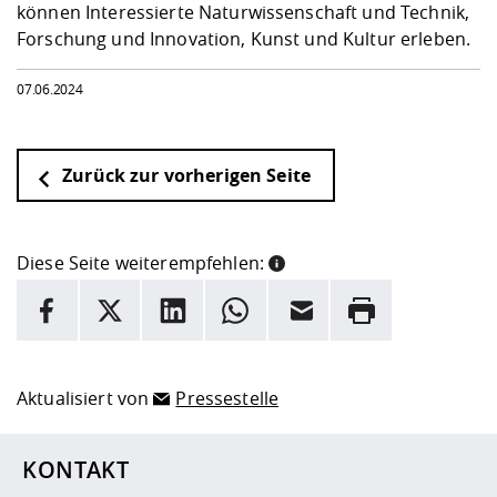
können Interessierte Naturwissenschaft und Technik,
Forschung und Innovation, Kunst und Kultur erleben.
07.06.2024
Zurück zur vorherigen Seite
Diese Seite weiterempfehlen:
INFORMATION
Facebook
X
LinkedIn
Whatsapp
E-Mail
Drucken
Hier stehen weitere Informationen und ein Link zur
Date
Aktualisiert von
Pressestelle
KONTAKT