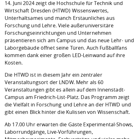
Kompetenz
14. Juni 2024 zeigt die Hochschule für Technik und
Career Service
Angebote für
Chancengleichhe
Informatik/Math
Unternehmen
Wirtschaft Dresden (HTWD) Wissenswertes,
Vorbereitung auf
Studien- und
Studieren in be
Forschungszent
FIS -
Prototyping und
Kontakt & Berat
Gremien und Ver
Studiengangentw
Formulare und 
Unterhaltsames und manch Erstaunliches aus
Prüfungsordnun
Lebenslagen ode
Lehren, Forsche
Forschungsinfor
Kontakt und Anfahrt
Forschung und Lehre. Viele außeruniversitäre
Hochschulgesund
Landbau/Umwelt
Beschaffungsvor
Weiterbilden im 
Forschungseinrichtungen und Unternehmen
Checkliste zum S
Gründung und St
präsentieren sich am Campus und das neue Lehr- und
Studienbegleitu
Beratungsangebo
Wissenschaftlich
Qualitätssicherung
Klimaschutz & Na
Maschinenbau
Laborgebäude öffnet seine Türen. Auch Fußballfans
und Physik
Studentenwerk 
Formulare und 
Kooperationen u
kommen dank einer großen LED-Leinwand auf ihre
Kosten.
Förderverein
Wirtschaftswisse
Digitales Lernen 
Angebote der Age
Internationale T
Die HTWD ist in diesem Jahr ein zentraler
Arbeit
Veranstaltungsort der LNDW. Mehr als 60
Qualifizierungsa
Veranstaltungen gibt es allein auf dem Innenstadt-
Fremdsprachen
Campus am Friedrich-List-Platz. Das Programm zeigt
die Vielfalt in Forschung und Lehre an der HTWD und
gibt einen Blick hinter die Kulissen von Wissenschaft.
Jobs, Praktika, D
Ab 17.00 Uhr erwarten die Gäste Experimental-Shows,
Laborrundgänge, Live-Vorführungen,