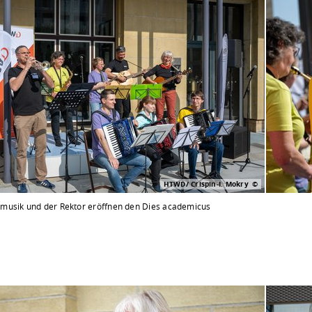
HTWD/ Crispin-I. Mokry
usik und der Rektor eröffnen den Dies academicus