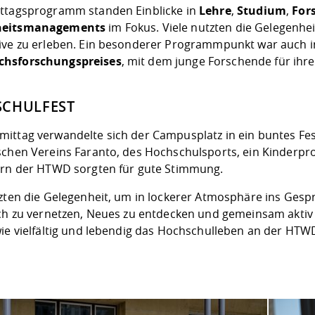
ttagsprogramm standen Einblicke in
Lehre
,
Studium
,
For
heitsmanagements
im Fokus. Viele nutzten die Gelegenhe
ive zu erleben. Ein besonderer Programmpunkt war auch i
hsforschungspreises
, mit dem junge Forschende für ih
CHULFEST
ittag verwandelte sich der Campusplatz in ein buntes Fe
schen Vereins Faranto, des Hochschulsports, ein Kinder
ern der HTWD sorgten für gute Stimmung.
tzten die Gelegenheit, um in lockerer Atmosphäre ins Ge
ich zu vernetzen, Neues zu entdecken und gemeinsam aktiv z
wie vielfältig und lebendig das Hochschulleben an der HTW