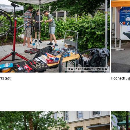
HTWD/ Constanze Elgleb
kstatt
Hochschul