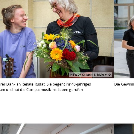
HTWD/ Crispin-I. Mokry
rer Dank an Renate Rudat. Sie begeht ihr 40-jähriges
Die Gewinn
äum und hat die Campusmusik ins Leben gerufen