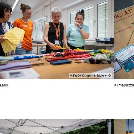
HTWD/ Crispin-I. Mokry
 LabX
Klimapuzzl