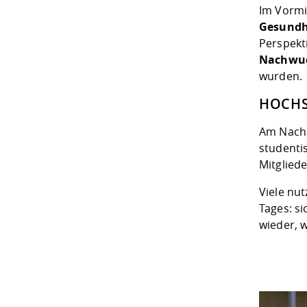
Im Vormi
Gesund
Perspekt
Nachwuc
wurden.
HOCHS
Am Nachm
studenti
Mitglied
Viele nu
Tages: s
wieder, 