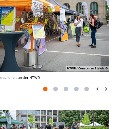
HTWD/ Constanze Elgleb
gesundheit an der HTWD
Glücksrad