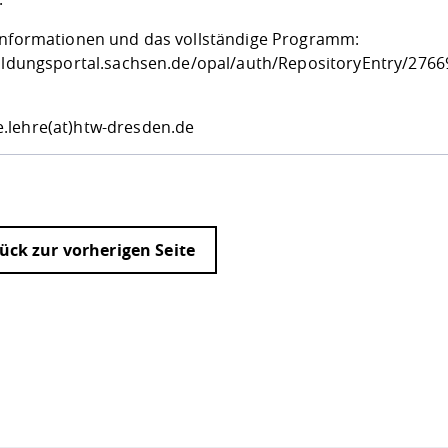
Informationen und das vollständige Programm:
bildungsportal.sachsen.de/opal/auth/RepositoryEntry/2
e.lehre(at)htw-dresden.de
ück zur vorherigen Seite
ur
Datenschutzseite
.