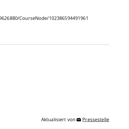
7669626880/CourseNode/102386594491961
Aktualisiert von
Pressestelle