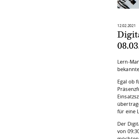
12.02.2021
Digi
08.03
Lern-Man
bekannten
Egal ob 
Präsenzf
Einsatzs
übertrag
für eine 
Der Digit
von 09:3
möchten