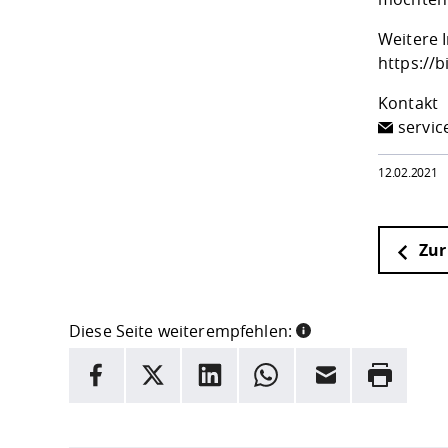
Weitere 
https://
Kontakt
servic
12.02.2021
Zur
Diese Seite weiterempfehlen:
INFORMATION
Facebook
X
LinkedIn
Whatsapp
E-Mail
Drucken
Hier stehen weitere Informationen und ein Link z