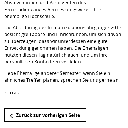
Kompetenz
Absolventinnen und Absolventen des
Career Service
Angebote für
Chancengleichhe
Informatik/Math
Unternehmen
Fernstudienganges Vermessungswesen ihre
Vorbereitung auf
Studien- und
Studieren in be
Forschungszent
FIS -
Prototyping und
Kontakt & Berat
Gremien und Ver
Studiengangentw
Formulare und 
ehemalige Hochschule.
Prüfungsordnun
Lebenslagen ode
Lehren, Forsche
Forschungsinfor
Kontakt und Anfahrt
Hochschulgesund
Landbau/Umwelt
Beschaffungsvor
Weiterbilden im 
Die Abordnung des Immatrikulationsjahrganges 2013
Checkliste zum S
Gründung und St
besichtigte Labore und Einrichtungen, um sich davon
Studienbegleitu
Beratungsangebo
Wissenschaftlich
Qualitätssicherung
zu überzeugen, dass wir unterdessen eine gute
Klimaschutz & Na
Maschinenbau
und Physik
Studentenwerk 
Formulare und 
Entwicklung genommen haben. Die Ehemaligen
Kooperationen u
nutzten diesen Tag natürlich auch, und um ihre
Förderverein
Wirtschaftswisse
persönlichen Kontakte zu vertiefen.
Digitales Lernen 
Angebote der Age
Internationale T
Arbeit
Liebe Ehemalige anderer Semester, wenn Sie ein
ähnliches Treffen planen, sprechen Sie uns gerne an.
Qualifizierungsa
Fremdsprachen
25.09.2023
Jobs, Praktika, D
Zurück zur vorherigen Seite