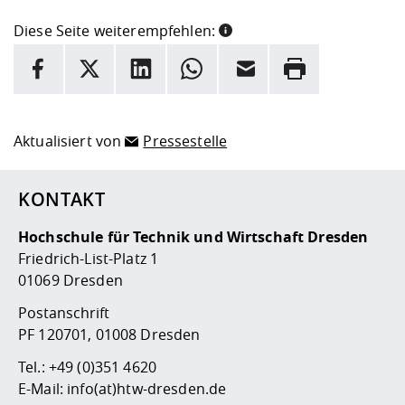
Diese Seite weiterempfehlen:
INFORMATION
Facebook
X
LinkedIn
Whatsapp
E-Mail
Drucken
Hier stehen weitere Informationen und ein Link zur
Date
Aktualisiert von
Pressestelle
KONTAKT
Hochschule für Technik und Wirtschaft Dresden
Friedrich-List-Platz 1
01069 Dresden
Postanschrift
PF 120701, 01008 Dresden
Tel.:
+49 (0)351 4620
E-Mail:
info(at)htw-dresden.de