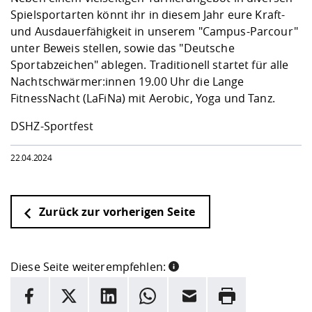
Kompetenz
Career Service
Angebote für
Chancengleichhe
Informatik/Math
Unternehmen
Spielsportarten könnt ihr in diesem Jahr eure Kraft-
Vorbereitung auf
Studien- und
Studieren in be
Forschungszent
FIS -
Prototyping und
Kontakt & Berat
Gremien und Ver
Studiengangentw
und Ausdauerfähigkeit in unserem "Campus-Parcour"
Formulare und 
Prüfungsordnun
Lebenslagen ode
Lehren, Forsche
Forschungsinfor
unter Beweis stellen, sowie das "Deutsche
Kontakt und Anfahrt
Hochschulgesund
Landbau/Umwelt
Beschaffungsvor
Weiterbilden im 
Sportabzeichen" ablegen. Traditionell startet für alle
Checkliste zum S
Gründung und St
Nachtschwärmer:innen 19.00 Uhr die Lange
Studienbegleitu
Beratungsangebo
Wissenschaftlich
FitnessNacht (LaFiNa) mit Aerobic, Yoga und Tanz.
Qualitätssicherung
Klimaschutz & Na
Maschinenbau
und Physik
Studentenwerk 
Formulare und 
Kooperationen u
DSHZ-Sportfest
Förderverein
Wirtschaftswisse
Digitales Lernen 
Angebote der Age
Internationale T
22.04.2024
Arbeit
Qualifizierungsa
Zurück zur vorherigen Seite
Fremdsprachen
Jobs, Praktika, D
Diese Seite weiterempfehlen:
INFORMATION
Facebook
X
LinkedIn
Whatsapp
E-Mail
Drucken
Hier stehen weitere Informationen und ein Link zur
Date