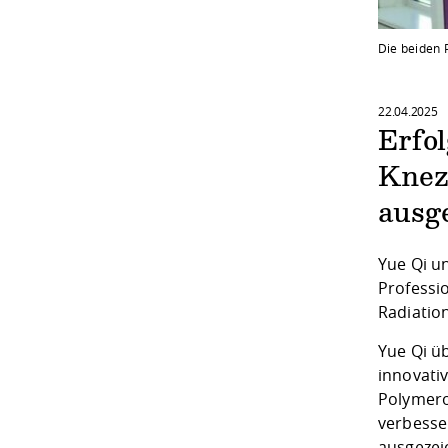
Die beiden 
22.04.2025
Erfo
Knez
ausg
Yue Qi u
Professi
Radiatio
Yue Qi üb
innovativ
Polymero
verbesser
ausgezei