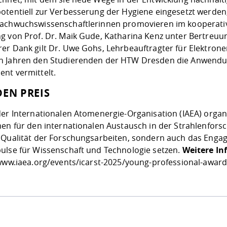
otentiell zur Verbesserung der Hygiene eingesetzt werden, 
achwuchswissenschaftlerinnen promovieren im kooperativ
g von Prof. Dr. Maik Gude, Katharina Kenz unter Bertreuu
er Dank gilt Dr. Uwe Gohs, Lehrbeauftragter für Elektron
 Jahren den Studierenden der HTW Dresden die Anwendun
nt vermittelt.
DEN PREIS
der Internationalen Atomenergie-Organisation (IAEA) organ
men für den internationalen Austausch in der Strahlenfors
 Qualität der Forschungsarbeiten, sondern auch das Engage
ulse für Wissenschaft und Technologie setzen.
Weitere In
www.iaea.org/events/icarst-2025/young-professional-awar