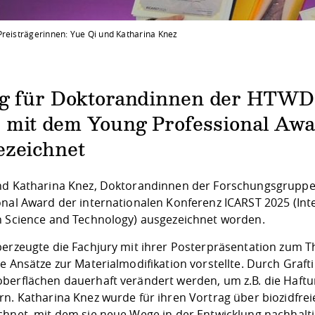
Preisträgerinnen: Yue Qi und Katharina Knez
lg für Doktorandinnen der HTWD:
 mit dem Young Professional Aw
ezeichnet
nd Katharina Knez, Doktorandinnen der Forschungsgruppe
onal Award der internationalen Konferenz ICARST 2025 (Int
n Science and Technology) ausgezeichnet worden.
erzeugte die Fachjury mit ihrer Posterpräsentation zum The
e Ansätze zur Materialmodifikation vorstellte. Durch Graf
berflächen dauerhaft verändert werden, um z.B. die Haf
n. Katharina Knez wurde für ihren Vortrag über biozidfrei
chnet, mit dem sie neue Wege in der Entwicklung nachhalti