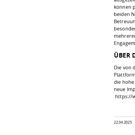
können p
beiden N
Betreuun
besonder
mehreren
Engageme
ÜBER 
Die von 
Plattfor
die hohe
neue Imp
https://
22.04.2025