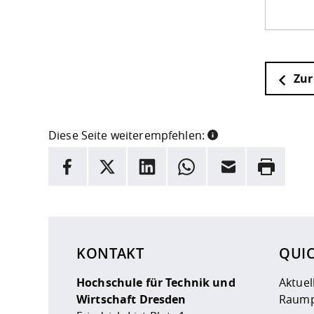
Zur
Diese Seite weiterempfehlen:
INFORMATION
Facebook
X
LinkedIn
Whatsapp
E-Mail
Drucken
Hier stehen weitere Informationen und ein Link z
KONTAKT
QUI
Hochschule für Technik und
Aktuel
Wirtschaft Dresden
Raump