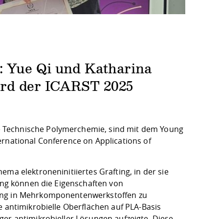
 Yue Qi und Katharina
ard der ICARST 2025
 Technische Polymerchemie, sind mit dem Young
ernational Conference on Applications of
ma elektroneninitiiertes Grafting, in der sie
ting können die Eigenschaften von
tung in Mehrkomponentenwerkstoffen zu
e antimikrobielle Oberflächen auf PLA-Basis
ger antimikrobieller Lösungen aufzeigte. Diese