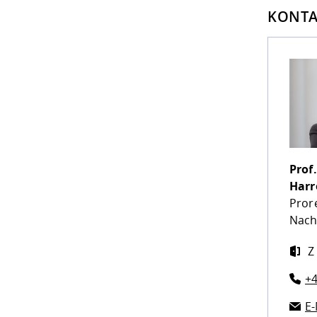
KONTA
Prof.
Harr
Pror
Nach
Z
+4
E-