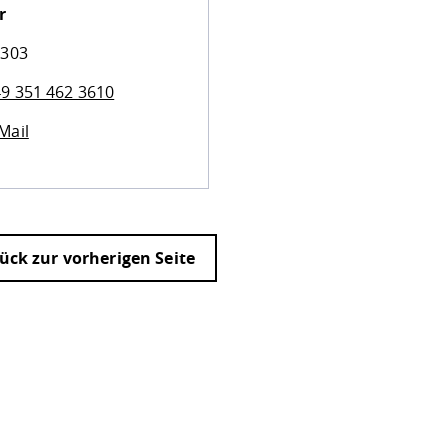
r
 303
9 351 462 3610
Mail
ück zur vorherigen Seite
ur
Datenschutzseite
.