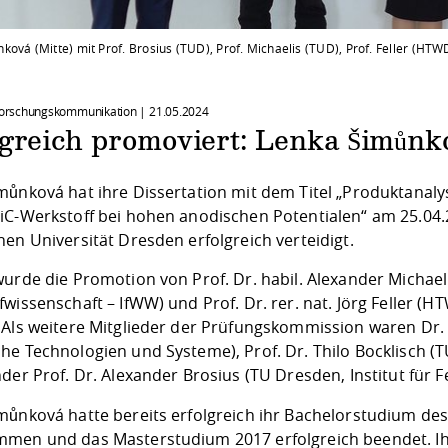
ová (Mitte) mit Prof. Brosius (TUD), Prof. Michaelis (TUD), Prof. Feller (HTWD) 
 Forschungskommunikation |
21.05.2024
lgreich promoviert: Lenka Šimůnk
můnková hat ihre Dissertation mit dem Titel „Produktanaly
iC-Werkstoff bei hohen anodischen Potentialen“ am 25.04
en Universität Dresden erfolgreich verteidigt.
urde die Promotion von Prof. Dr. habil. Alexander Michaeli
fwissenschaft – IfWW) und Prof. Dr. rer. nat. Jörg Feller 
 Als weitere Mitglieder der Prüfungskommission waren Dr. M
e Technologien und Systeme), Prof. Dr. Thilo Bocklisch (TU
der Prof. Dr. Alexander Brosius (TU Dresden, Institut für
můnková hatte bereits erfolgreich ihr Bachelorstudium d
men und das Masterstudium 2017 erfolgreich beendet. Ihr 