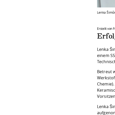
Lenka Šimůnk
Erstellt von
Erfo
Lenka Ši
einem SS
Technisch
Betreut w
Werkstof
Chemie).
Keramisch
Vorsitzen
Lenka Ši
aufgenom