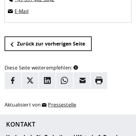
E-Mail
Zurück zur vorherigen Seite
Diese Seite weiterempfehlen:
INFORMATION
Facebook
X
LinkedIn
Whatsapp
E-Mail
Drucken
Hier stehen weitere Informationen und ein Link zur
Date
Aktualisiert von
Pressestelle
KONTAKT