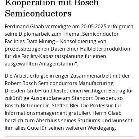
Kompetenz
Kooperation mit Bosch
Career Service
Angebote für
Chancengleichhe
Informatik/Math
Unternehmen
Semiconductors
Vorbereitung auf
Studien- und
Studieren in be
Forschungszent
FIS -
Prototyping und
Kontakt & Berat
Gremien und Ver
Studiengangentw
Formulare und 
Prüfungsordnun
Lebenslagen ode
Lehren, Forsche
Forschungsinfor
Kontakt und Anfahrt
Hochschulgesund
Landbau/Umwelt
Beschaffungsvor
Ferdinand Glaab verteidigte am 20.05.2025 erfolgreich
Weiterbilden im 
Checkliste zum S
Gründung und St
seine Diplomarbeit zum Thema „Semiconductor
Studienbegleitu
Beratungsangebo
Wissenschaftlich
Facilities Data Mining – Konsolidierung von
Qualitätssicherung
Klimaschutz & Na
Maschinenbau
und Physik
Studentenwerk 
Formulare und 
prozessbezogenen Daten einer Halbleiterproduktion
Kooperationen u
für die Facility-Kapazitätsplanung für einen
ausgewählten Anlagenstamm“.
Förderverein
Wirtschaftswisse
Digitales Lernen 
Angebote der Age
Internationale T
Die Arbeit erfolgte in enger Zusammenarbeit mit der
Arbeit
Robert Bosch Semiconductors Manufacturing
Qualifizierungsa
Dresden GmbH und leistet einen wichtigen Beitrag für
Fremdsprachen
zukünftige Ausbaupläne am Standort Dresden, so
Bosch-Betreuer Dr. Steffen Blei. Die
Professur für
Informationsmanagement
gratuliert Herrn Glaab
Jobs, Praktika, D
herzlich zum Abschluss seines Studiums und wünscht
ihm alles Gute für seinen weiteren Werdegang.