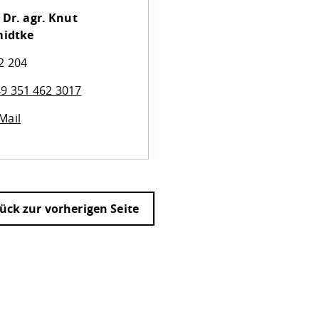
 Dr. agr.
Knut
idtke
2 204
9 351 462 3017
Mail
ück zur vorherigen Seite
ur
Datenschutzseite
.