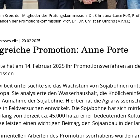
m Kreis der Mitglieder der Prüfungskommission: Dr. Christina-Luise Roß, Prof. 
nden der Promotionskommission Prof. Dr. Dr. Christian Ulrichs ( v.r.n.l.)
Pressestelle |
20.02.2025
lgreiche Promotion: Anne Porte
te hat am 14. Februar 2025 ihr Promotionsverfahren an der
ossen.
 Arbeit untersuchte sie das Wachstum von Sojabohnen unt
opa. Sie analysierte den Wasserhaushalt, die Knöllcheninfe
ff-Aufnahme der Sojabohne. Hierbei hat die Agrarwissenscha
e in Feldversuchen entwickelt. Die Sojabohne hat sich mitt
ang von derzeit ca. 45.000 ha zu einer bedeutenden Kultur
e leisten einen wichtigen Beitrag, den Sojaanbau in der la
rimentellen Arbeiten des Promotionsvorhabens wurden an