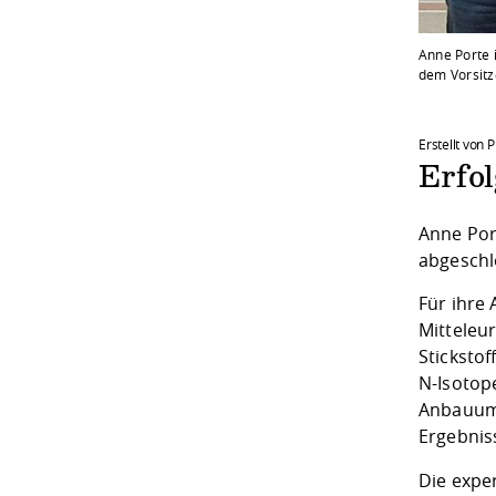
Anne Porte i
dem Vorsitze
Erstellt von 
Erfo
Anne Por
abgeschl
Für ihre
Mitteleur
Sticksto
N-Isotop
Anbauumf
Ergebniss
Die expe