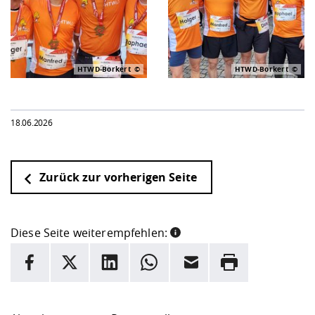
HTWD-Borkert
HTWD-Borkert
18.06.2026
Zurück zur vorherigen Seite
Diese Seite weiterempfehlen:
INFORMATION
Facebook
X
LinkedIn
Whatsapp
E-Mail
Drucken
Hier stehen weitere Informationen und ein Link zur
Date