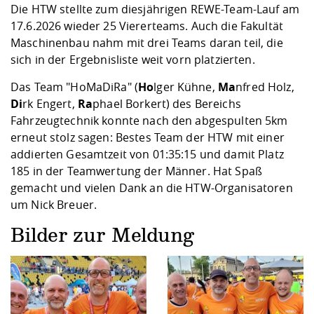
Kompetenz
Die HTW stellte zum diesjährigen REWE-Team-Lauf am
Career Service
Angebote für
Chancengleichhe
Informatik/Math
Unternehmen
17.6.2026 wieder 25 Viererteams. Auch die Fakultät
Vorbereitung auf
Studien- und
Studieren in be
Forschungszent
FIS -
Prototyping und
Kontakt & Berat
Gremien und Ver
Studiengangentw
Formulare und 
Maschinenbau nahm mit drei Teams daran teil, die
Prüfungsordnun
Lebenslagen ode
Lehren, Forsche
Forschungsinfor
Kontakt und Anfahrt
Hochschulgesund
Landbau/Umwelt
Beschaffungsvor
sich in der Ergebnisliste weit vorn platzierten.
Weiterbilden im 
Checkliste zum S
Gründung und St
Das Team "HoMaDiRa" (
Ho
lger Kühne,
Ma
nfred Holz,
Studienbegleitu
Beratungsangebo
Wissenschaftlich
Qualitätssicherung
Di
rk Engert,
Ra
phael Borkert) des Bereichs
Klimaschutz & Na
Maschinenbau
und Physik
Studentenwerk 
Formulare und 
Fahrzeugtechnik konnte nach den abgespulten 5km
Kooperationen u
erneut stolz sagen: Bestes Team der HTW mit einer
Förderverein
Wirtschaftswisse
addierten Gesamtzeit von 01:35:15 und damit Platz
Digitales Lernen 
Angebote der Age
Internationale T
185 in der Teamwertung der Männer. Hat Spaß
Arbeit
gemacht und vielen Dank an die HTW-Organisatoren
Qualifizierungsa
um Nick Breuer.
Fremdsprachen
Bilder zur Meldung
Jobs, Praktika, D