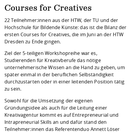
Kompetenz
Career Service
Angebote für
Chancengleichhe
Informatik/Math
Unternehmen
Courses for Creatives
Vorbereitung auf
Studien- und
Studieren in be
Forschungszent
FIS -
Prototyping und
Kontakt & Berat
Gremien und Ver
Studiengangentw
Formulare und 
Prüfungsordnun
Lebenslagen ode
Lehren, Forsche
Forschungsinfor
22 Teilnehmer:innen aus der HTW, der TU und der
Kontakt und Anfahrt
Hochschulgesund
Landbau/Umwelt
Beschaffungsvor
Weiterbilden im 
Hochschule für Bildende Künste: das ist die Bilanz der
Checkliste zum S
Gründung und St
ersten Courses for Creatives, die im Juni an der HTW
Studienbegleitu
Beratungsangebo
Wissenschaftlich
Dresden zu Ende gingen.
Qualitätssicherung
Klimaschutz & Na
Maschinenbau
und Physik
Studentenwerk 
Formulare und 
Kooperationen u
Ziel der 5-teiligen Workshopreihe war es,
Studierenden für Kreativberufe das nötige
Förderverein
Wirtschaftswisse
Digitales Lernen 
Angebote der Age
Internationale T
unternehmerische Wissen an die Hand zu geben, um
Arbeit
später einmal in der beruflichen Selbständigkeit
durchzustarten oder in einer leitenden Position tätig
Qualifizierungsa
zu sein.
Fremdsprachen
Sowohl für die Umsetzung der eigenen
Gründungsidee als auch für die Leitung einer
Jobs, Praktika, D
Kreativagentur kommt es auf Entrepreneurial und
Intrapreneurial Skills an und dafür stand den
Teilnehmer:innen das Referentenduo Annett Löser