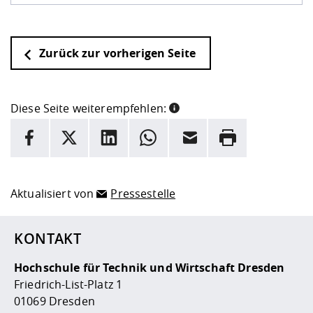
Zurück zur vorherigen Seite
Diese Seite weiterempfehlen:
INFORMATION
Facebook
X
LinkedIn
Whatsapp
E-Mail
Drucken
Hier stehen weitere Informationen und ein Link zur
Date
Aktualisiert von
Pressestelle
KONTAKT
Hochschule für Technik und Wirtschaft Dresden
Friedrich-List-Platz 1
01069 Dresden