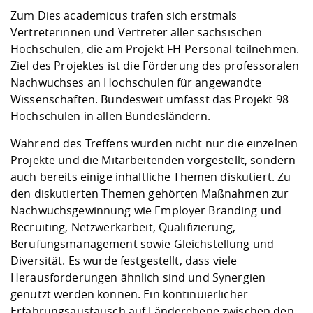
Kompetenz
Career Service
Angebote für
Chancengleichhe
Informatik/Math
Unternehmen
Zum Dies academicus trafen sich erstmals
Vorbereitung auf
Studien- und
Studieren in be
Forschungszent
FIS -
Prototyping und
Kontakt & Berat
Gremien und Ver
Studiengangentw
Vertreterinnen und Vertreter aller sächsischen
Formulare und 
Prüfungsordnun
Lebenslagen ode
Lehren, Forsche
Forschungsinfor
Hochschulen, die am Projekt FH-Personal teilnehmen.
Kontakt und Anfahrt
Hochschulgesund
Landbau/Umwelt
Beschaffungsvor
Weiterbilden im 
Ziel des Projektes ist die Förderung des professoralen
Checkliste zum S
Gründung und St
Nachwuchses an Hochschulen für angewandte
Studienbegleitu
Beratungsangebo
Wissenschaftlich
Wissenschaften. Bundesweit umfasst das Projekt 98
Qualitätssicherung
Klimaschutz & Na
Maschinenbau
und Physik
Studentenwerk 
Formulare und 
Hochschulen in allen Bundesländern.
Kooperationen u
Während des Treffens wurden nicht nur die einzelnen
Förderverein
Wirtschaftswisse
Digitales Lernen 
Angebote der Age
Internationale T
Projekte und die Mitarbeitenden vorgestellt, sondern
Arbeit
auch bereits einige inhaltliche Themen diskutiert. Zu
den diskutierten Themen gehörten Maßnahmen zur
Qualifizierungsa
Nachwuchsgewinnung wie Employer Branding und
Fremdsprachen
Recruiting, Netzwerkarbeit, Qualifizierung,
Berufungsmanagement sowie Gleichstellung und
Diversität. Es wurde festgestellt, dass viele
Jobs, Praktika, D
Herausforderungen ähnlich sind und Synergien
genutzt werden können. Ein kontinuierlicher
Erfahrungsaustausch auf Länderebene zwischen den