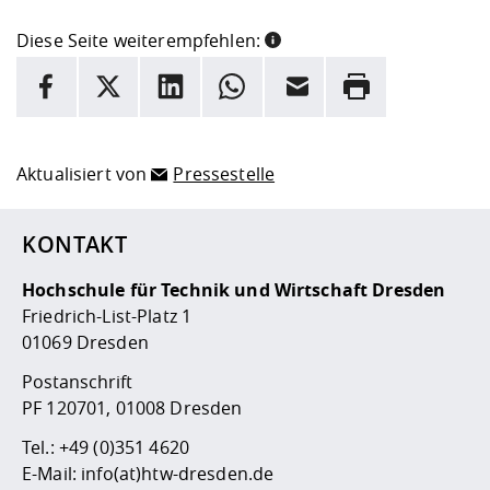
Diese Seite weiterempfehlen:
INFORMATION
Facebook
X
LinkedIn
Whatsapp
E-Mail
Drucken
Hier stehen weitere Informationen und ein Link zur
Date
Aktualisiert von
Pressestelle
KONTAKT
Hochschule für Technik und Wirtschaft Dresden
Friedrich-List-Platz 1
01069 Dresden
Postanschrift
PF 120701, 01008 Dresden
Tel.:
+49 (0)351 4620
E-Mail:
info(at)htw-dresden.de