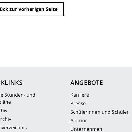
ück zur vorherigen Seite
ur
Datenschutzseite
.
CKLINKS
ANGEBOTE
le Stunden- und
Karriere
läne
Presse
chiv
Schülerinnen und Schüler
rchiv
Alumni
nverzeichnis
Unternehmen