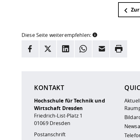
Zur
Diese Seite weiterempfehlen:
INFORMATION
Facebook
X
LinkedIn
Whatsapp
E-Mail
Drucken
Hier stehen weitere Informationen und ein Link z
KONTAKT
QUI
Hochschule für Technik und
Aktuel
Wirtschaft Dresden
Raump
Friedrich-List-Platz 1
Bildar
01069 Dresden
Newsa
Postanschrift
Telefo