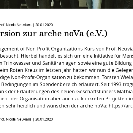
Prof. Nicola Neuvians |
20.01.2020
sion zur arche noVa (e.V.)
gement of Non-Profit Organizations-Kurs von Prof. Neuvia
besucht. Hierbei handelt es sich um eine Initiative für Me
 Trinkwasser und Sanitäranlagen sowie eine gute Bildung 
im Roten Kreuz im letzten Jahr hatten wir nun die Gelegenh
dige Non-Profit-Organisation zu bekommen. Torsten Wieland
n Bedingungen im Spendenbereich erläutert. Seit 1993 träg
Dank der Erläuterungen des neuen Geschäftsführers Mathi
nt der Organisation aber auch zu konkreten Projekten im
en sehr herzlich und wünschen der arche noVa:
https://ar
Prof. Nicola Neuvians |
20.01.2020