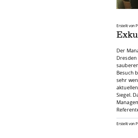
Erstellt von 
Exkur
Der Mana
Dresden 
sauberem
Besuch be
sehr wen
aktuelle
Siegel. 
Manageme
Referent
Erstellt von 