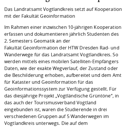
Kompetenz
Career Service
Angebote für
Chancengleichhe
Informatik/Math
Unternehmen
Das Landratsamt Vogtlandkreis setzt auf Kooperation
Vorbereitung auf
Studien- und
Studieren in be
Forschungszent
FIS -
Prototyping und
Kontakt & Berat
Gremien und Ver
Studiengangentw
Formulare und 
mit der Fakultät Geoinformation
Prüfungsordnun
Lebenslagen ode
Lehren, Forsche
Forschungsinfor
Kontakt und Anfahrt
Hochschulgesund
Landbau/Umwelt
Beschaffungsvor
Weiterbilden im 
Im Rahmen einer inzwischen 10-jährigen Kooperation
Checkliste zum S
Gründung und St
erfassen und dokumentieren jährlich Studenten des
Studienbegleitu
Beratungsangebo
Wissenschaftlich
2. Semesters Geomatik an der
Qualitätssicherung
Klimaschutz & Na
Maschinenbau
und Physik
Studentenwerk 
Formulare und 
Fakultät Geoinformation der HTW Dresden Rad- und
Kooperationen u
Wanderwege für das Landratsamt Vogtlandkreis. So
Förderverein
Wirtschaftswisse
werden mittels eines mobilen Satelliten-Empfängers
Digitales Lernen 
Angebote der Age
Internationale T
Daten, wie der exakte Wegverlauf, der Zustand oder
Arbeit
die Beschilderung erhoben, aufbereitet und dem Amt
Qualifizierungsa
für Kataster und Geoinformation für das
Fremdsprachen
Geoinformationssystem zur Verfügung gestellt. Für
das diesjährige Projekt „Vogtländische Grüntöne“, in
das auch der Tourismusverband Vogtland
Jobs, Praktika, D
eingebunden ist, waren die Studierende in drei
verschiedenen Gruppen auf 5 Wanderwegen im
Vogtlandkreis unterwegs. Die auf dem