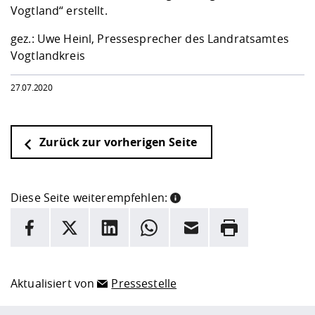
Vogtland“ erstellt.
gez.: Uwe Heinl, Pressesprecher des Landratsamtes
Vogtlandkreis
27.07.2020
Zurück zur vorherigen Seite
Diese Seite weiterempfehlen:
INFORMATION
Facebook
X
LinkedIn
Whatsapp
E-Mail
Drucken
Hier stehen weitere Informationen und ein Link zur
Date
Aktualisiert von
Pressestelle