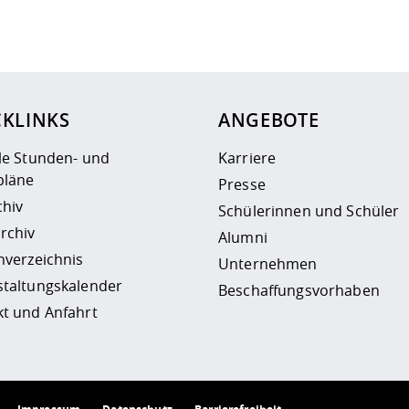
ur
Datenschutzseite
.
CKLINKS
ANGEBOTE
le Stunden- und
Karriere
läne
Presse
chiv
Schülerinnen und Schüler
rchiv
Alumni
nverzeichnis
Unternehmen
staltungskalender
Beschaffungsvorhaben
t und Anfahrt