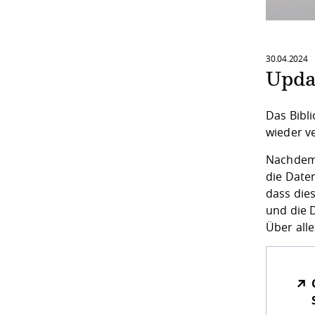
30.04.2024
Updat
Das Bibl
wieder v
Nachdem 
die Date
dass die
und die 
Über all