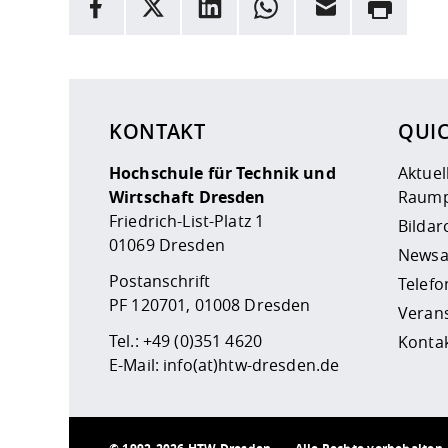
Facebook
X
LinkedIn
Whatsapp
E-Mail
Drucken
Hier stehen weitere Informationen und ein Link z
KONTAKT
QUI
Hochschule für Technik und
Aktuel
Wirtschaft Dresden
Raump
Friedrich-List-Platz 1
Bildar
01069 Dresden
Newsa
Postanschrift
Telefo
PF 120701, 01008 Dresden
Veran
Tel.:
+49 (0)351 4620
Kontak
E-Mail:
info(at)htw-dresden.de