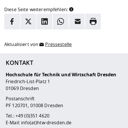
Diese Seite weiterempfehlen:
INFORMATION
Facebook
X
LinkedIn
Whatsapp
E-Mail
Drucken
Hier stehen weitere Informationen und ein Link zur
Date
Aktualisiert von
Pressestelle
KONTAKT
Hochschule für Technik und Wirtschaft Dresden
Friedrich-List-Platz 1
01069 Dresden
Postanschrift
PF 120701, 01008 Dresden
Tel.:
+49 (0)351 4620
E-Mail:
info(at)htw-dresden.de