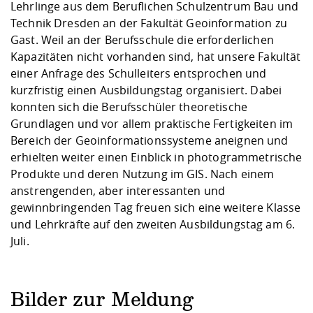
Kompetenz
Lehrlinge aus dem Beruflichen Schulzentrum Bau und
Career Service
Angebote für
Chancengleichhe
Informatik/Math
Unternehmen
Technik Dresden an der Fakultät Geoinformation zu
Vorbereitung auf
Studien- und
Studieren in be
Forschungszent
FIS -
Prototyping und
Kontakt & Berat
Gremien und Ver
Studiengangentw
Formulare und 
Gast. Weil an der Berufsschule die erforderlichen
Prüfungsordnun
Lebenslagen ode
Lehren, Forsche
Forschungsinfor
Kontakt und Anfahrt
Kapazitäten nicht vorhanden sind, hat unsere Fakultät
Hochschulgesund
Landbau/Umwelt
Beschaffungsvor
Weiterbilden im 
einer Anfrage des Schulleiters entsprochen und
Checkliste zum S
Gründung und St
kurzfristig einen Ausbildungstag organisiert. Dabei
Studienbegleitu
Beratungsangebo
Wissenschaftlich
Qualitätssicherung
Klimaschutz & Na
Maschinenbau
konnten sich die Berufsschüler theoretische
und Physik
Studentenwerk 
Formulare und 
Kooperationen u
Grundlagen und vor allem praktische Fertigkeiten im
Bereich der Geoinformationssysteme aneignen und
Förderverein
Wirtschaftswisse
Digitales Lernen 
Angebote der Age
Internationale T
erhielten weiter einen Einblick in photogrammetrische
Arbeit
Produkte und deren Nutzung im GIS. Nach einem
anstrengenden, aber interessanten und
Qualifizierungsa
gewinnbringenden Tag freuen sich eine weitere Klasse
Fremdsprachen
und Lehrkräfte auf den zweiten Ausbildungstag am 6.
Juli.
Jobs, Praktika, D
Bilder zur Meldung